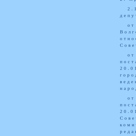
2.
депу
о
Волг
отно
Сове
от
пост
20.0
горо
вед
наро
от
пост
20.0
Сов
коми
реда