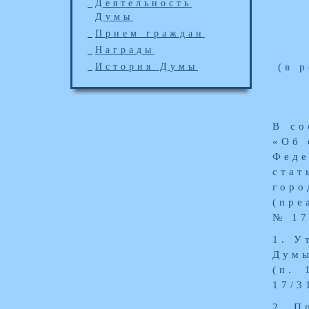
Деятельность
Думы
Прием граждан
Награды
(в 
История Думы
В со
«Об 
Феде
стат
горо
(пре
№ 17
1. У
Дум
(п. 
17/3
2. П