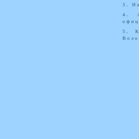
3. Н
4. 
офиц
5. 
Воло