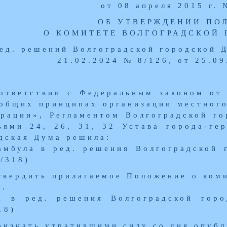
от 08 апреля 2015 г. 
ОБ УТВЕРЖДЕНИИ ПО
О КОМИТЕТЕ ВОЛГОГРАДСКОЙ
ред. решений Волгоградской городской 
21.02.2024 № 8/126, от 25.0
ответствии с Федеральным законом от
общих принципах организации местного
рации», Регламентом Волгоградской го
ьями 24, 26, 31, 32 Устава города-ге
дская Дума решила:
амбула в ред. решения Волгоградской 
/318)
твердить прилагаемое Положение о ком
ы.
1 в ред. решения Волгоградской гор
18)
ризнать утратившими силу со дня опуб