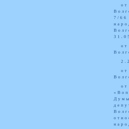
от
Волг
7/6
наро
Волг
31.0
от
Волг
2.
от
Волг
от
«Воп
Дум
деп
Волг
отно
наро