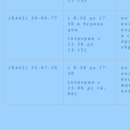
13.15)
(8442) 30-86-77
с 8-30 до 17-
по
30 в будние
по
дни
по
в 
(перерыв с
пр
12.30 до
об
13.15)
(8442) 32-07-30
с 8-30 до 17-
по
30
по
бе
(перерыв с
юр
13-00 до 14-
по
00)