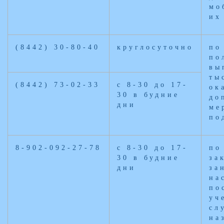
мо
их
(8442) 30-80-40
круглосуточно
по
по
вы
ты
(8442) 73-02-33
с 8-30 до 17-
ок
30 в будние
до
дни
ме
по
8-902-092-27-78
с 8-30 до 17-
по
30 в будние
за
дни
за
на
по
уч
сл
на