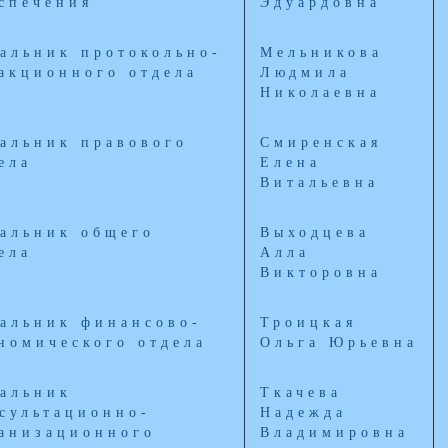
спечения
Эдуардовна
альник протокольно-
Мельникова
акционного отдела
Людмила
Николаевна
альник правового
Смиренская
ела
Елена
Витальевна
альник общего
Выходцева
ела
Алла
Викторовна
альник финансово-
Троицкая
номического отдела
Ольга Юрьевна
альник
Ткачева
сультационно-
Надежда
анизационного
Владимировна