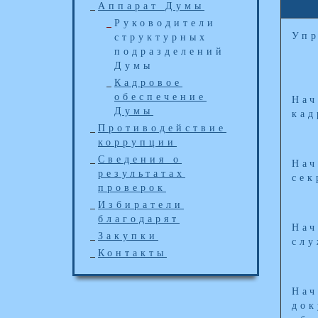
Аппарат Думы
Руководители
Упр
структурных
подразделений
Думы
Кадровое
обеспечение
Нач
Думы
кад
Противодействие
коррупции
Сведения о
Нач
результатах
сек
проверок
Избиратели
благодарят
Нач
Закупки
сл
Контакты
Нач
док