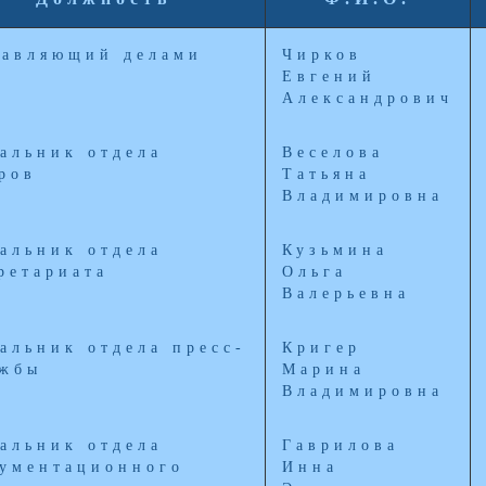
авляющий делами
Чирков
Евгений
Александрович
альник отдела
Веселова
ров
Татьяна
Владимировна
альник отдела
Кузьмина
ретариата
Ольга
Валерьевна
альник отдела пресс-
Кригер
ужбы
Марина
Владимировна
альник отдела
Гаврилова
ументационного
Инна