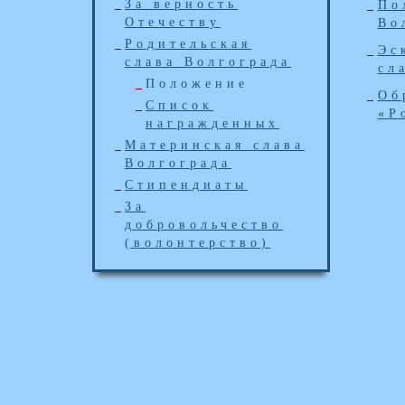
За верность
По
Отечеству
Во
Родительская
Эс
слава Волгограда
сл
Положение
Об
Список
«Р
награжденных
Материнская слава
Волгограда
Стипендиаты
За
добровольчество
(волонтерство)