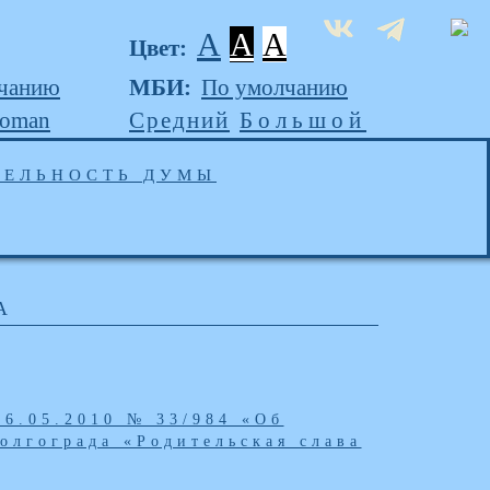
A
A
A
Цвет:
чанию
МБИ:
По умолчанию
Roman
Средний
Большой
ТЕЛЬНОСТЬ ДУМЫ
А
26.05.2010 № 33/984 «Об
олгограда «Родительская слава