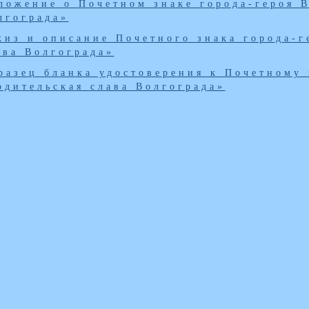
ложение о Почетном знаке города-героя В
лгограда»
киз и описание Почетного знака города-г
ава Волгограда»
разец бланка удостоверения к Почетному 
одительская слава Волгограда»