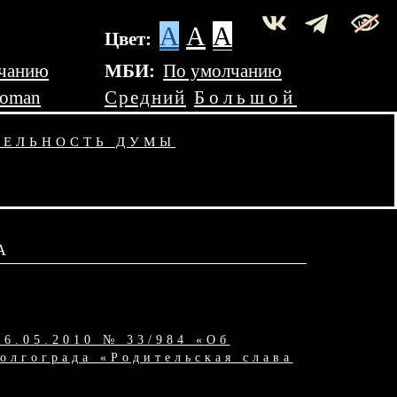
A
A
A
Цвет:
чанию
МБИ:
По умолчанию
Roman
Средний
Большой
ТЕЛЬНОСТЬ ДУМЫ
А
26.05.2010 № 33/984 «Об
олгограда «Родительская слава