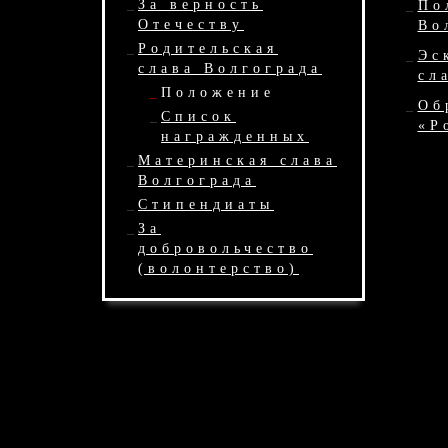
За верность
По
Отечеству
Во
Родительская
Эс
слава Волгограда
сл
Положение
Об
Список
«Р
награжденных
Материнская слава
Волгограда
Стипендиаты
За
добровольчество
(волонтерство)