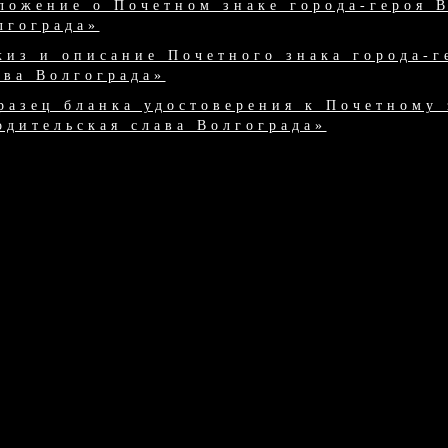
ложение о Почетном знаке города-героя В
лгограда»
киз и описание Почетного знака города-г
ава Волгограда»
разец бланка удостоверения к Почетному 
одительская слава Волгограда»