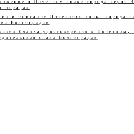
ложение о Почетном знаке города-героя В
лгограда»
киз и описание Почетного знака города-г
ава Волгограда»
разец бланка удостоверения к Почетному 
одительская слава Волгограда»