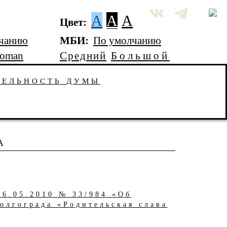
A
A
A
Цвет:
чанию
МБИ:
По умолчанию
Roman
Средний
Большой
ТЕЛЬНОСТЬ ДУМЫ
А
26.05.2010 № 33/984 «Об
олгограда «Родительская слава