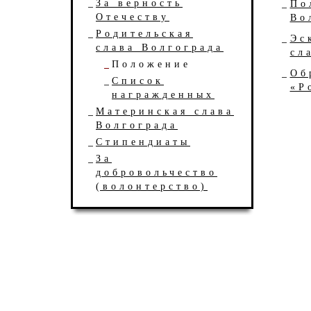
За верность
По
Отечеству
Во
Родительская
Эс
слава Волгограда
сл
Положение
Об
Список
«Р
награжденных
Материнская слава
Волгограда
Стипендиаты
За
добровольчество
(волонтерство)