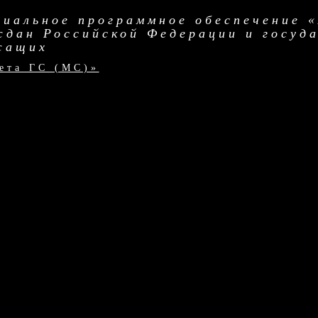
циальное программное обеспечение 
ждан Российской Федерации и госуд
жащих
ета ГС (МС)»