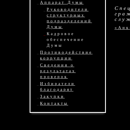
Аппарат Думы
Спе
Руководители
гра
структурных
слу
подразделений
Думы
«Анк
Кадровое
обеспечение
Думы
Противодействие
коррупции
Сведения о
результатах
проверок
Избиратели
благодарят
Закупки
Контакты