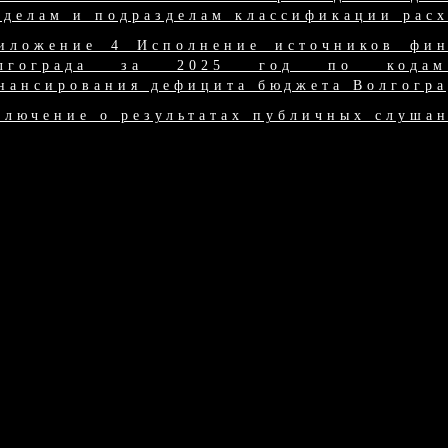
зделам и подразделам классификации рас
иложение 4 Исполнение источников фин
лгограда за 2025 год по кодам 
нансирования дефицита бюджета Волгогра
ключение о результатах публичных слуша