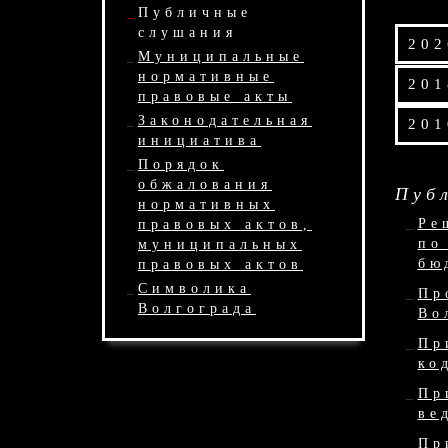
Публичные
слушания
202
Муниципальные
нормативные
201
правовые акты
Законодательная
201
инициатива
Порядок
обжалования
Пуб
нормативных
Ре
правовых актов,
по
муниципальных
бю
правовых актов
Символика
Пр
Волгограда
Во
Пр
ко
Пр
ве
Пр