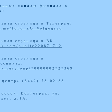
льные каналы филиала в
х:
ьная страница в Телеграм:
/t.me/fond_ZO_Volgograd
ьная страница в ВК:
/vk.com/public220871712
ьная страница в
ссниках:
/ok.ru/group/70000002727369
-центр» (8442) 73-02-33.
400007, Волгоград, ул.
цев, д.1А.