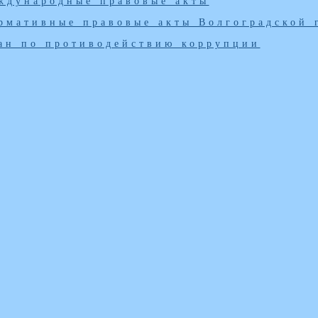
ждународные правовые акты
рмативные правовые акты Волгоградской 
ан по противодействию коррупции