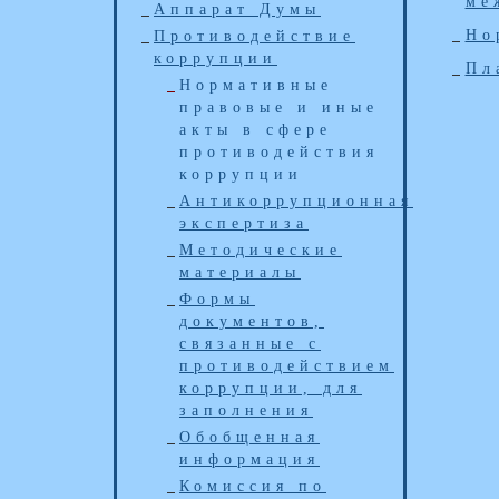
ме
Аппарат Думы
Но
Противодействие
коррупции
Пл
Нормативные
правовые и иные
акты в сфере
противодействия
коррупции
Антикоррупционная
экспертиза
Методические
материалы
Формы
документов,
связанные с
противодействием
коррупции, для
заполнения
Обобщенная
информация
Комиссия по