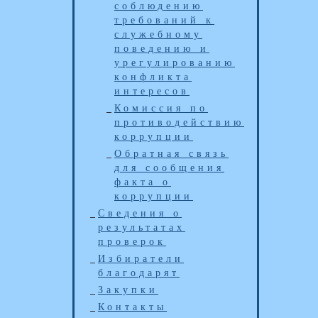
соблюдению
требований к
служебному
поведению и
урегулированию
конфликта
интересов
Комиссия по
противодействию
коррупции
Обратная связь
для сообщения
факта о
коррупции
Сведения о
результатах
проверок
Избиратели
благодарят
Закупки
Контакты