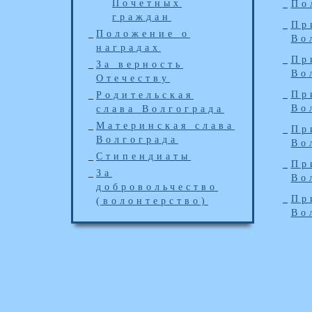
Почетных
По
граждан
Пр
Положение о
Во
наградах
Пр
За верность
Во
Отечеству
Пр
Родительская
Во
слава Волгограда
Материнская слава
Пр
Волгограда
Во
Стипендиаты
Пр
За
Во
добровольчество
Пр
(волонтерство)
Во