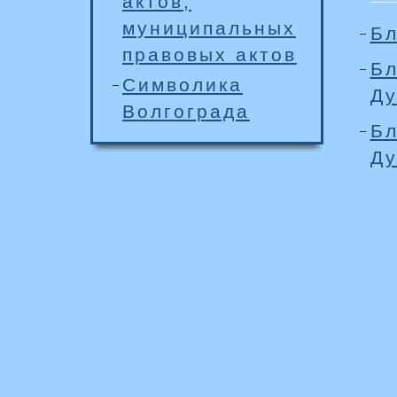
актов,
муниципальных
Бл
правовых актов
Бл
Символика
Д
Волгограда
Бл
Д