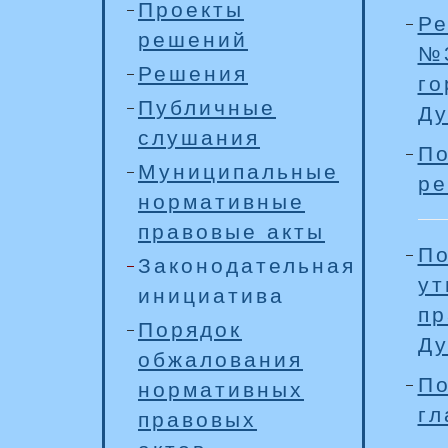
Проекты
Ре
решений
№3
Решения
го
Публичные
Д
слушания
По
Муниципальные
ре
нормативные
правовые акты
По
Законодательная
ут
инициатива
пр
Порядок
Д
обжалования
По
нормативных
гл
правовых