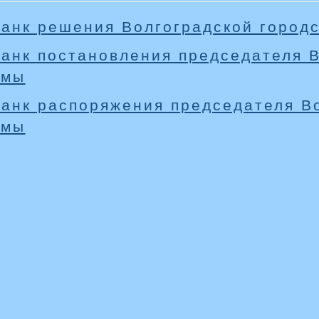
анк решения Волгоградской город
анк постановления председателя В
умы
анк распоряжения председателя Во
умы