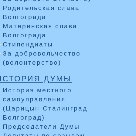
Родительская слава
Волгограда
Материнская слава
Волгограда
Стипендиаты
За добровольчество
(волонтерство)
ИСТОРИЯ ДУМЫ
История местного
самоуправления
(Царицын-Сталинград-
Волгоград)
Председатели Думы
Депутаты по созывам