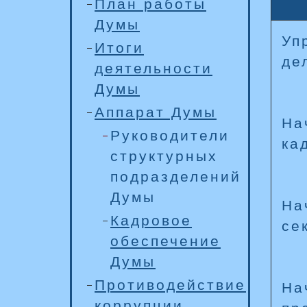
План работы
Думы
Уп
Итоги
де
деятельности
Думы
Аппарат Думы
На
Руководители
ка
структурных
подразделений
Думы
На
Кадровое
се
обеспечение
Думы
Противодействие
На
коррупции