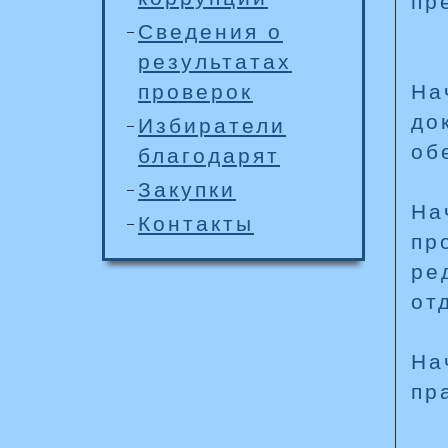
пр
Сведения о
результатах
проверок
На
до
Избиратели
об
благодарят
Закупки
На
Контакты
пр
ре
от
На
пр