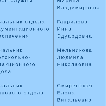
есс-службы
Марина
Владимировна
чальник отдела
Гаврилова
кументационного
Инна
еспечения
Эдуардовна
чальник
Мельникова
отокольно-
Людмила
дакционного
Николаевна
дела
чальник
Смиренская
авового отдела
Елена
Витальевна