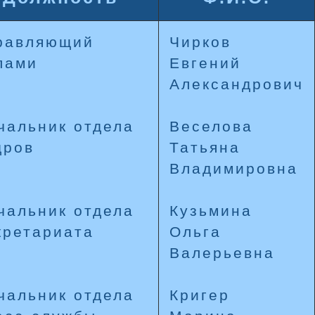
равляющий
Чирков
лами
Евгений
Александрович
чальник отдела
Веселова
дров
Татьяна
Владимировна
чальник отдела
Кузьмина
кретариата
Ольга
Валерьевна
чальник отдела
Кригер