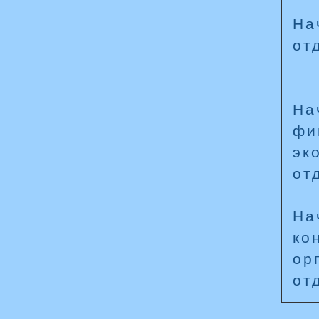
На
от
На
фи
эк
от
На
ко
ор
от