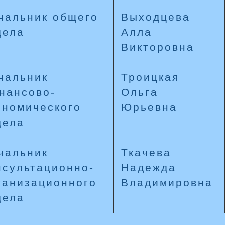
чальник общего
Выходцева
дела
Алла
Викторовна
чальник
Троицкая
нансово-
Ольга
ономического
Юрьевна
дела
чальник
Ткачева
нсультационно-
Надежда
ганизационного
Владимировна
дела