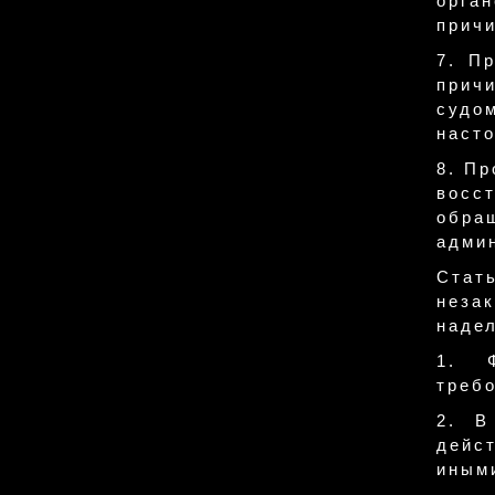
орга
причи
7. П
причи
судо
наст
8. Пр
восс
обр
админ
Стат
неза
наде
1. Ф
требо
2. В
дейст
иным