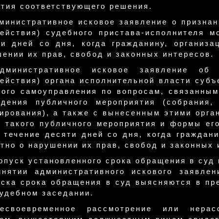
ятия соответствующего решения.
дминистративное исковое заявление о призна
действия) судебного пристава-исполнителя м
ти дней со дня, когда гражданину, организа
ении их прав, свобод и законных интересов.
дминистративное исковое заявление об 
ействия) органа исполнительной власти субъ
ного самоуправления по вопросам, связанным
едения публичного мероприятия (собрания,
тирования), а также с вынесенным этими орг
й такого публичного мероприятия и формы ег
 течение десяти дней со дня, когда граждан
тно о нарушении их прав, свобод и законных 
опуск установленного срока обращения в суд
инятии административного искового заявле
уска срока обращения в суд выясняются в пр
удебном заседании.
есвоевременное рассмотрение или нера