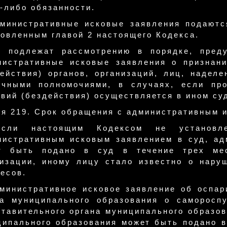
-либо обязанности.
дминистративные исковые заявления подаютс
овленным главой 2 настоящего Кодекса.
е подлежат рассмотрению в порядке, пред
нистративные исковые заявления о признан
действия) органов, организаций, лиц, надел
ичными полномочиями, в случаях, если про
вий (бездействия) осуществляется в ином су
ья 219. Срок обращения с административным 
сли настоящим Кодексом не установ
нистративным исковым заявлением в суд, ад
т быть подано в суд в течение трех мес
низации, иному лицу стало известно о нару
есов.
дминистративное исковое заявление об оспар
на муниципального образования о саморосп
тавительного органа муниципального образов
ципального образования может быть подано в