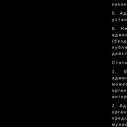
какие
5. А
устан
6. Н
адми
(без
публ
дейст
Стат
1. Е
адми
може
орга
интер
2. А
орга
предс
муни