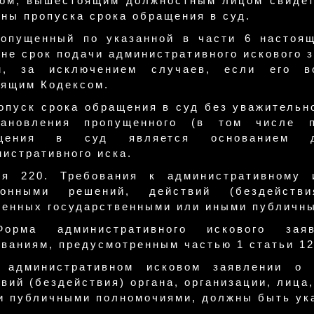
ном, вышестоящим должностным лицом свидет
ны пропуска срока обращения в суд.
ропущенный по указанной в части 6 настоя
не срок подачи административного искового 
м, за исключением случаев, если его во
оящим Кодексом.
опуск срока обращения в суд без уважительн
тановления пропущенного (в том числе п
ащения в суд является основанием д
истративного иска.
ья 220. Требования к административному 
конными решений, действий (бездействи
ленных государственными или иными публичн
орма административного искового заяв
ваниям, предусмотренным частью 1 статьи 12
 административном исковом заявлении о 
вий (бездействия) органа, организации, лиц
и публичными полномочиями, должны быть ук