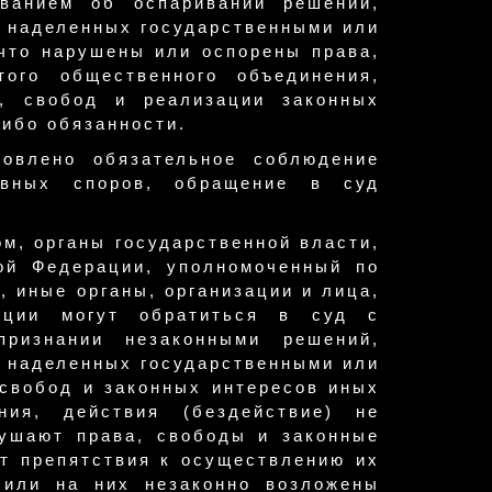
ванием об оспаривании решений,
а, наделенных государственными или
что нарушены или оспорены права,
ого общественного объединения,
, свобод и реализации законных
либо обязанности.
овлено обязательное соблюдение
ивных споров, обращение в суд
м, органы государственной власти,
ой Федерации, уполномоченный по
, иные органы, организации и лица,
нции могут обратиться в суд с
ризнании незаконными решений,
ц, наделенных государственными или
свобод и законных интересов иных
ия, действия (бездействие) не
рушают права, свободы и законные
ют препятствия к осуществлению их
 или на них незаконно возложены