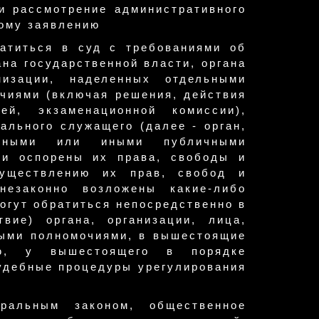
и рассмотрение административного
ому заявлению
ратиться в суд с требованиями об
ана государственной власти, органа
низации, наделенных отдельными
чиями (включая решения, действия
ей, экзаменационной комиссии),
ального служащего (далее - орган,
венными или иными публичными
ли оспорены их права, свободы и
существлению их прав, свобод и
езаконно возложены какие-либо
могут обратиться непосредственно в
вие) органа, организации, лица,
ными полномочиями, в вышестоящие
ию, у вышестоящего в порядке
удебные процедуры урегулирования
ральным законом, общественное