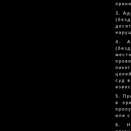
прин
3. А
(без
деся
наруш
4. А
(безд
мест
пров
пике
целе
суд в
извес
5. Пр
в пр
проп
или с
6. Н