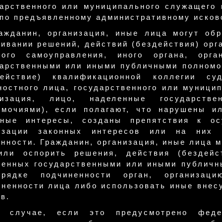
дарственного или муниципального служащего 
 по предъявленному административному исков
ражданин, организация, иные лица могут об
ивании решений, действий (бездействия) орг
ного самоуправления, иного органа, орга
дарственными или иными публичными полномо
действие) квалификационной коллегии суд
остного лица, государственного или муницип
низация, лицо, наделенные государст
омочиями), если полагают, что нарушены и
нные интересы, созданы препятствия к о
изации законных интересов или на них н
нности. Гражданин, организация, иные лица 
или оспорить решения, действия (бездейст
ленных государственными или иными публич
рядке подчиненности орган, организац
иненности лица либо использовать иные внес
в.
 случае, если это предусмотрено феде