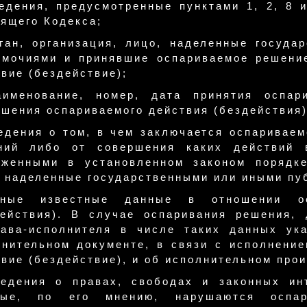
ведения, предусмотренные пунктами 1, 2, 8 
ящего Кодекса;
рган, организация, лицо, наделенные госуд
омочиями и принявшие оспариваемое решени
вие (бездействие);
аименование, номер, дата принятия оспар
шения оспариваемого действия (бездействия)
едения о том, в чем заключается оспариваем
ний либо от совершения каких действий в
оженными в установленном законом порядке
, наделенные государственными или иными пу
ные известные данные в отношении ос
действия). В случае оспаривания решения, 
тава-исполнителя в числе таких данных ук
лнительном документе, в связи с исполнение
вие (бездействие), и об исполнительном прои
ведения о правах, свободах и законных ин
рые, по его мнению, нарушаются оспар