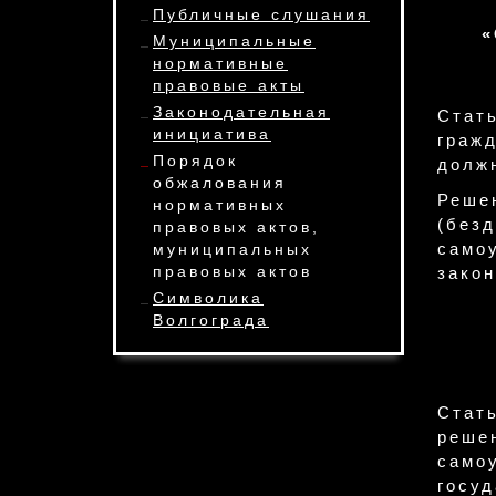
Публичные слушания
«
Муниципальные
нормативные
правовые акты
Законодательная
Стат
инициатива
граж
Порядок
долж
обжалования
Реше
нормативных
(без
правовых актов,
само
муниципальных
правовых актов
закон
Символика
Волгограда
Стат
реше
само
госу