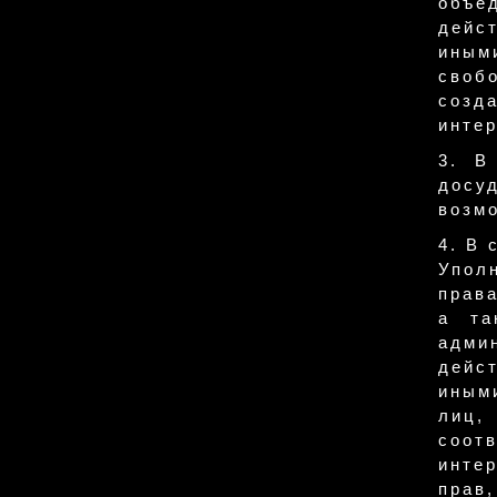
объе
дейст
иным
своб
созд
интер
3. В
досу
возмо
4. В 
Упол
права
а та
адми
дейст
иным
лиц,
соот
инте
прав