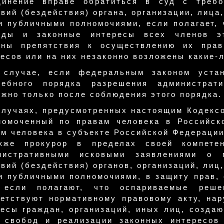
динение вправе обратиться в суд с требо
вий (бездействия) органа, организации, лиц
и публичными полномочиями, если полагает, 
оды и законные интересы всех членов эт
аны препятствия к осуществлению их прав
есов или на них незаконно возложены какие-
 случае, если федеральным законом устан
дебного порядка разрешения администрат
жно только после соблюдения этого порядка.
случаях, предусмотренных настоящим Кодексо
номоченный по правам человека в Российск
м человека в субъекте Российской Федерации
кже прокурор в пределах своей компете
нистративными исковыми заявлениями о п
вий (бездействия) органов, организаций, ли
и публичными полномочиями, в защиту прав, 
 если полагают, что оспариваемые решен
ветствуют нормативному правовому акту, на
ресы граждан, организаций, иных лиц, созда
, свобод и реализации законных интересов