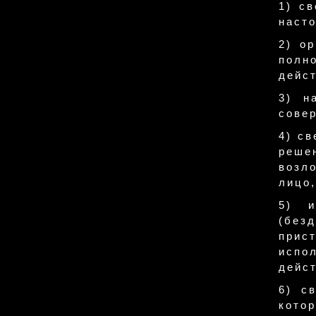
1) с
насто
2) о
полн
дейст
3) н
совер
4) св
реше
возл
лицо
5) и
(без
прис
испо
дейст
6) с
кото