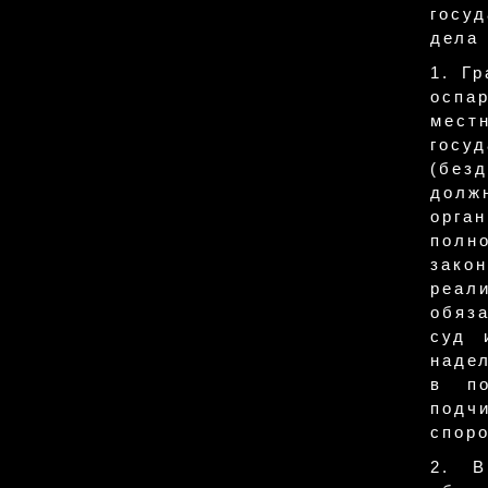
госу
дела
1. Г
оспар
мест
госу
(без
должн
орга
полн
зако
реал
обяза
суд 
наде
в по
подч
споро
2. В