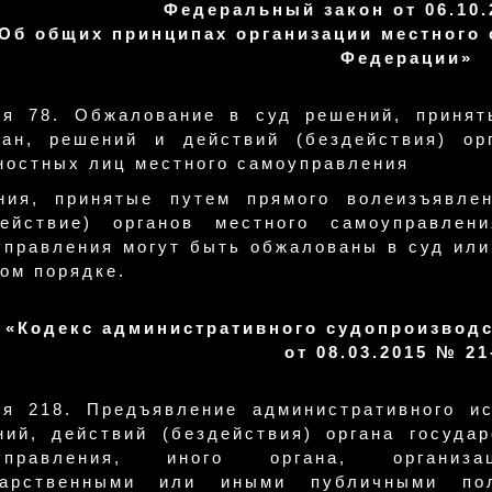
Федеральный закон от 06.10.
Об общих принципах организации местного
Федерации»
ья 78. Обжалование в суд решений, принят
дан, решений и действий (бездействия) ор
ностных лиц местного самоуправления
ния, принятые путем прямого волеизъявле
действие) органов местного самоуправле
управления могут быть обжалованы в суд или
ом порядке.
«Кодекс административного судопроизвод
от 08.03.2015 № 2
ья 218. Предъявление административного и
ний, действий (бездействия) органа государ
управления, иного органа, организ
дарственными или иными публичными пол