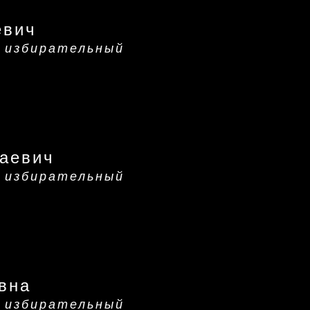
евич
 избирательный
аевич
 избирательный
вна
 избирательный