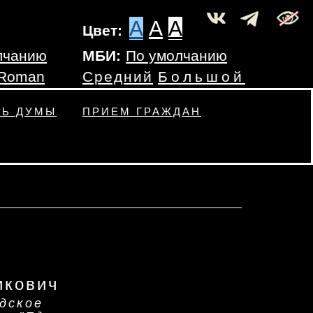
A
A
A
Цвет:
лчанию
МБИ:
По умолчанию
 Roman
Средний
Большой
ТЬ ДУМЫ
ПРИЕМ ГРАЖДАН
икович
дское