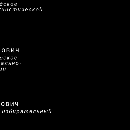
дское
унистической
вович
дское
ально-
ии
вович
 избирательный