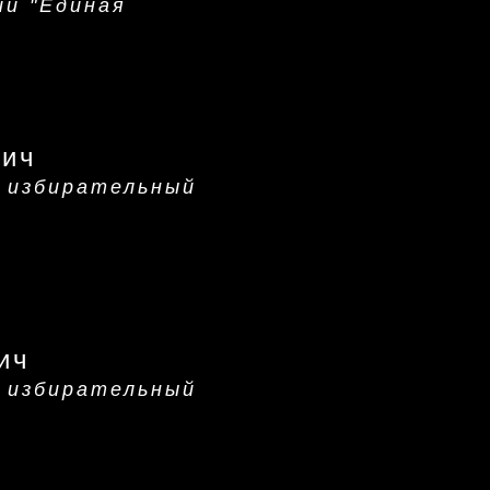
ии "Единая
вич
 избирательный
ич
 избирательный