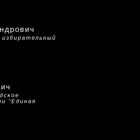
ндрович
 избирательный
вич
дское
ии "Единая