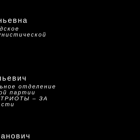
ньевна
дское
унистической
льевич
ьное отделение
ой партии
ТРИОТЫ – ЗА
асти
ханович