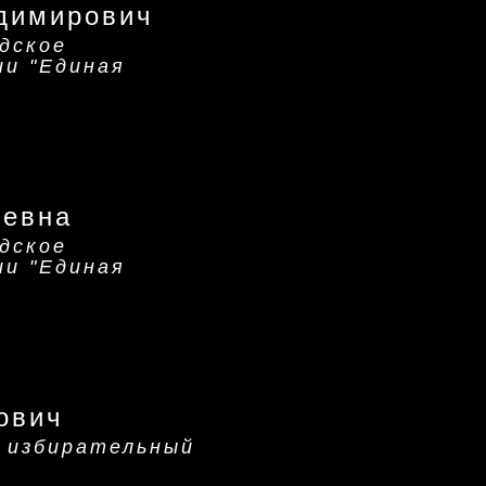
димирович
дское
ии "Единая
ьевна
дское
ии "Единая
ович
 избирательный