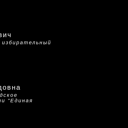
вич
 избирательный
довна
дское
ии "Единая