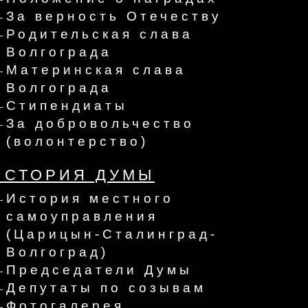
За верность Отечеству
Родительская слава
Волгограда
Материнская слава
Волгограда
Стипендиаты
За добровольчество
(волонтерство)
ИСТОРИЯ ДУМЫ
История местного
самоуправления
(Царицын-Сталинград-
Волгоград)
Председатели Думы
Депутаты по созывам
Фотогалерея