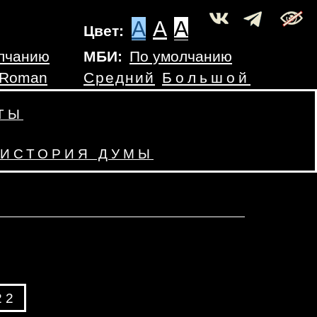
A
A
A
Цвет:
лчанию
МБИ:
По умолчанию
 Roman
Средний
Большой
ТЫ
ИСТОРИЯ ДУМЫ
И
22