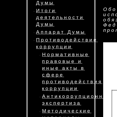
Думы
Обо
Итоги
исп
деятельности
обя
Думы
Фед
про
Аппарат Думы
Противодействие
коррупции
Нормативные
правовые и
иные акты в
сфере
противодействия
коррупции
Антикоррупционная
экспертиза
Методические