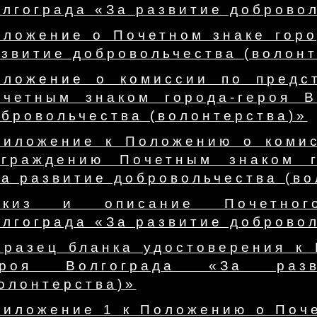
лгограда «За развитие добровол
оложение о Почетном знаке горо
звитие добровольчества (волонт
оложение о комиссии по предс
очетным знаком города-героя В
бровольчества (волонтерства)»
риложение к Положению о комис
аграждению Почетным знаком г
а развитие добровольчества (во
скиз и описание Почетного
лгограда «За развитие добровол
бразец бланка удостоверения к 
ероя Волгограда «За разви
олонтерства)»
риложение 1 к Положению о Поче