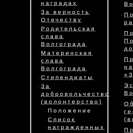
наградах
Во
За верность
П
Отечеству
ра
Родительская
П
слава
П
Волгограда
до
Материнская
П
слава
н
Волгограда
«З
Стипендиаты
Э
За
Во
добровольчество
(волонтерство)
О
Положение
г
(в
Список
награжденных
П