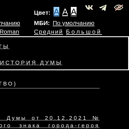
A
A
A
Цвет:
лчанию
МБИ:
По умолчанию
 Roman
Средний
Большой
ТЫ
ИСТОРИЯ ДУМЫ
ТВО)
й Думы от 20.12.2021 №
го знака города-героя