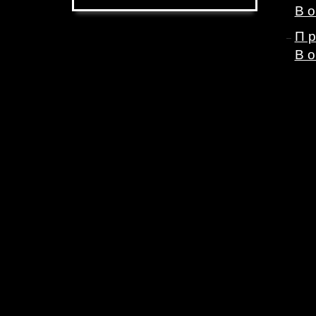
Во
П
Во