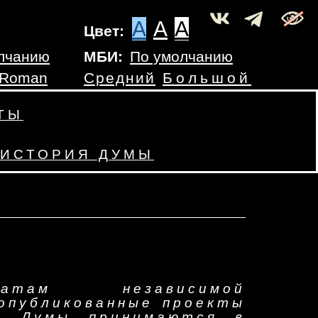
A
A
A
Цвет:
лчанию
МБИ:
По умолчанию
 Roman
Средний
Большой
ТЫ
ИСТОРИЯ ДУМЫ
атам независимой
 опубликованные проекты
ой Думы принимаются в