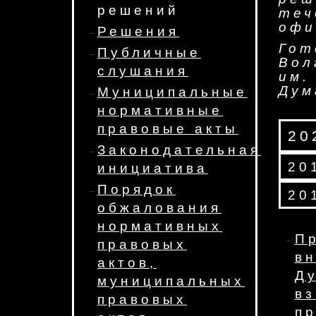
решений
те
офи
Решения
Го
Публичные
Вол
слушания
им.
Дум
Муниципальные
нормативные
правовые акты
20
Законодательная
20
инициатива
Порядок
20
обжалования
нормативных
П
правовых
в
актов,
Д
муниципальных
в
правовых
п