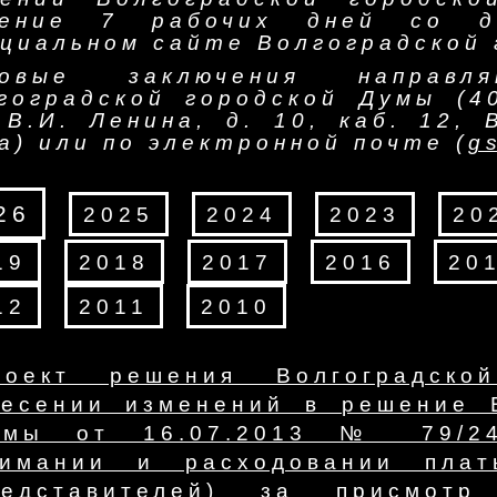
чение 7 рабочих дней со д
циальном сайте Волгоградской 
товые заключения направл
гоградской городской Думы (4
 В.И. Ленина, д. 10, каб. 12, 
а) или по электронной почте (
g
26
2025
2024
2023
20
19
2018
2017
2016
20
12
2011
2010
роект решения Волгоградск
несении изменений в решение В
умы от 16.07.2013 № 79/24
зимании и расходовании плат
редставителей) за присмот