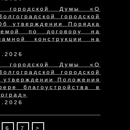
ой городской Думы «О
олгоградской городской
Об утверждении Порядка
аемой по договору на
ламной конструкции на
7.2026
ой городской Думы «О
олгоградской городской
б утверждении Положения
ере благоустройства в
гоград»
7.2026
6
7
>