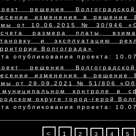
роект решения Волгоградск
несении изменения в решение В
умы от 10.06.2015 № 30/946 «
асчета размера платы, взим
становку и эксплуатацию рек
ерритории Волгограда»
та опубликования проекта: 10.0
роект решения Волгоградск
несении изменения в решение В
умы от 29.09.2021 № 51/806 «О
 муниципальном контроле в сф
родском округе город-герой Вол
та опубликования проекта: 10.0
<
1
2
3
4
5