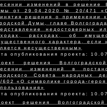
несении изменений в решение В
умы от 29.04.2020 № 20/471 «
ринятия решения о применении к
родской Думы, главе Волгоград
редставление недостоверных и
оходах, расходах, об имуще
мущественного характера, если 
вляется несущественным»
та опубликования проекта: 10.0
роект решения Волгоградск
несении изменений в постано
ородского Совета народных де
/602 «О символике города-героя
спользования»
та опубликования проекта: 10.0
роект решения Волгоградско