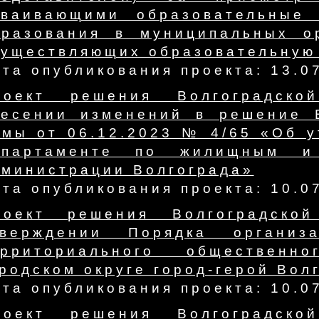
сваивающими образовательные 
бразования в муниципальных ор
существляющих образовательную
та опубликования проекта: 13.0
роект решения Волгоградск
несении изменений в решение В
умы от 06.12.2023 № 4/65 «Об 
епартаменте по жилищным и
дминистрации Волгограда»
та опубликования проекта: 10.0
роект решения Волгоградско
тверждении Порядка организ
ерриториального общественн
родском округе город-герой Вол
та опубликования проекта: 10.0
роект решения Волгоградск