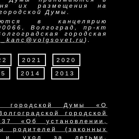
ня их размещения на
городской Думы.
яются в канцелярию
00066, Волгоград, пр-кт
Волгоградская городская
s_kanc@volgsovet.ru
).
22
2021
2020
15
2014
2013
ой городской Думы «О
олгоградской городской
37 «Об установлении,
ы родителей (законных
р и уход за детьми,