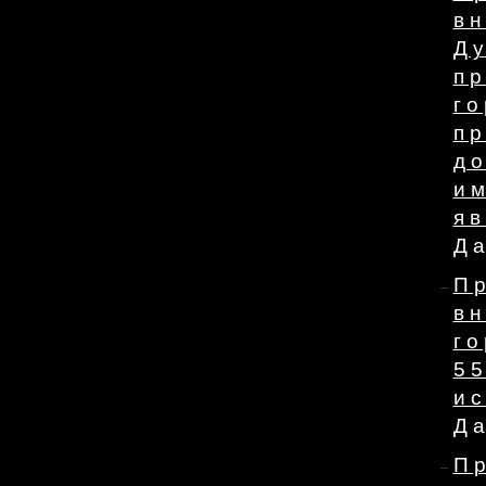
в
Д
п
го
п
д
и
я
Да
П
в
г
55
и
Да
П