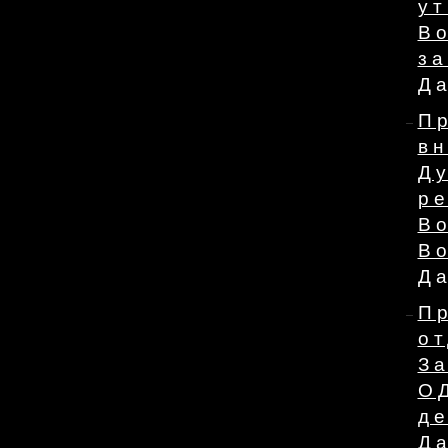
у
В
за
Да
П
в
Д
р
В
Во
Да
П
о
За
О
де
Да