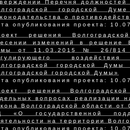
тверждении Перечня должностей
олгоградской городской Дум
конодательства о противодейст
та опубликования проекта: 10.0
роект решения Волгоградск
несении изменений в решение В
умы от 11.03.2015 № 26/814
егулирующего воздействи
олгоградской городской Думы
лгоградской городской Думы»
та опубликования проекта: 10.0
роект решения Волгоградско
тдельных вопросах реализации н
кона Волгоградской области от 
Д «О государственной подд
ятельности на территории Волг
та опубликования проекта: 10.0