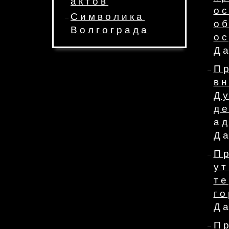
актов
о
Символика
о
Волгограда
о
Да
П
в
Д
д
а
Да
П
у
т
го
Да
П