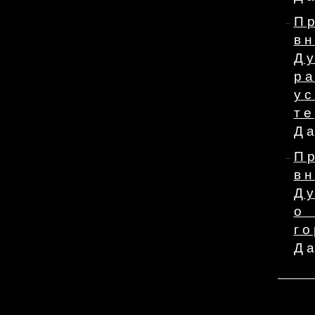
П
в
Д
р
у
т
Да
П
в
Д
о
го
Да