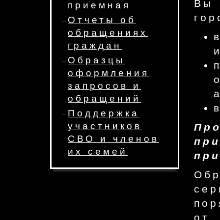
Вы 
приемная
гор
Отчеты об
обращениях
граждан
Образцы
оформления
запросов и
обращений
Поддержка
участников
Пр
СВО и членов
пр
их семей
при
Обр
се
пор
от 