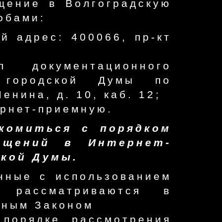
щение в Волгоградскую
обами:
й адрес: 400066, пр-кт
 документационного
й городской Думы по
енина, д. 10, каб. 12;
ернет-приемную.
комиться с порядком
ащений в Интернет-
ской Думы.
нные с использованием
, рассматриваются в
ьным Законом
порядке рассмотрения