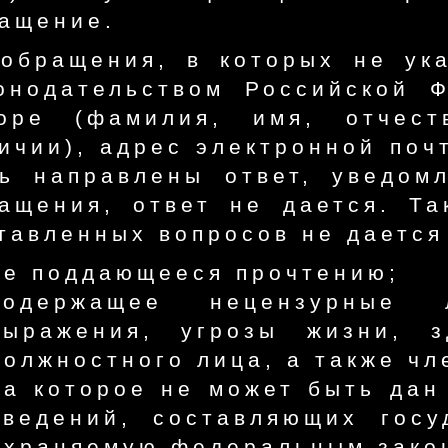
ащение.
обращения, в которых не ук
онодательством Российской 
торе (фамилия, имя, отчес
ичии), адрес электронной поч
ь направлены ответ, уведом
ащения, ответ не дается. Та
тавленных вопросов не дается
не поддающееся прочтению;
содержащее нецензурные л
выражения, угрозы жизни, 
должностного лица, а также чл
на которое не может быть дан
сведений, составляющих гос
охраняемую федеральным зако