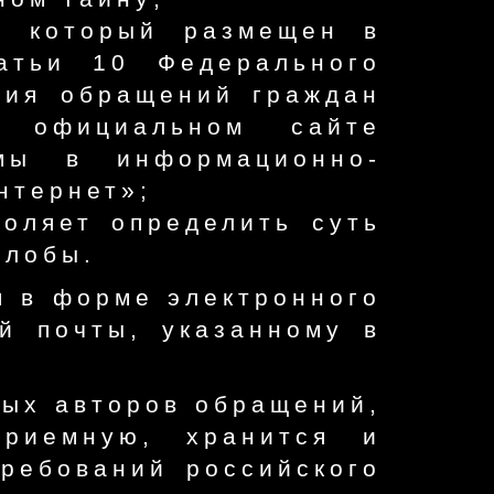
а который размещен в
атьи 10 Федерального
ния обращений граждан
 официальном сайте
умы в информационно-
нтернет»;
оляет определить суть
алобы.
я в форме электронного
й почты, указанному в
ых авторов обращений,
приемную, хранится и
ребований российского