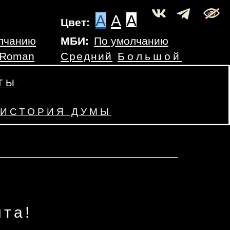
A
A
A
Цвет:
лчанию
МБИ:
По умолчанию
 Roman
Средний
Большой
ТЫ
ИСТОРИЯ ДУМЫ
та!