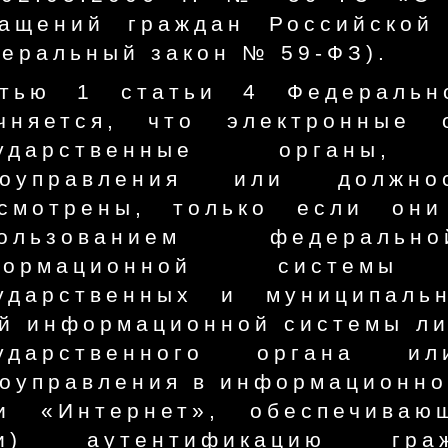
ащений граждан Российской
еральный закон № 59-ФЗ).
стью 1 статьи 4 Федераль
очняется, что электронные
сударственные органы,
моуправления или должн
ссмотрены, только если он
пользованием федеральн
формационной систем
ударственных и муниципаль
й информационной системы ли
сударственного органа и
оуправления в информационно
ти «Интернет», обеспечива
ли) аутентификацию гра