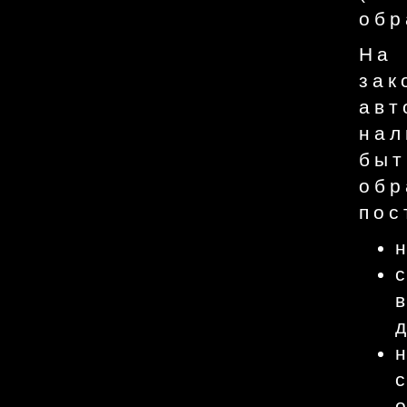
обр
На 
зак
ав
нал
быт
обр
пос