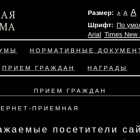
А
Размер:
А
А
Шрифт:
По умо
Arial
Times New
ДУМЫ
НОРМАТИВНЫЕ ДОКУМЕН
ПРИЕМ ГРАЖДАН
НАГРАДЫ
ПРИЕМ ГРАЖДАН
ТЕРНЕТ-ПРИЕМНАЯ
ажаемые посетители сай