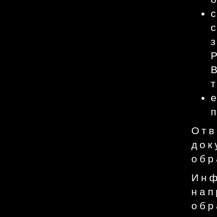
Отв
док
обр
Инф
нап
обр