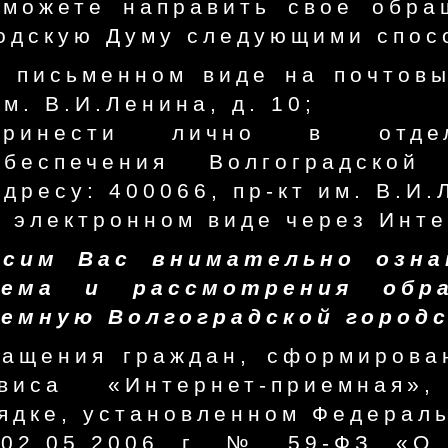
можете направить свое обра
одскую Думу следующими спос
в письменном виде на почтовы
им. В.И.Ленина, д. 10;
принести лично в отдел
обеспечения Волгоградско
адресу: 400066, пр-кт им. В.И.Л
в электронном виде через Инт
осим Вас внимательно озна
иема и рассмотрения обр
емную Волгоградской город
ащения граждан, сформирова
рвиса «Интернет-приемная»
ядке, установленном Федерал
02.05.2006 г. № 59-ФЗ «О 