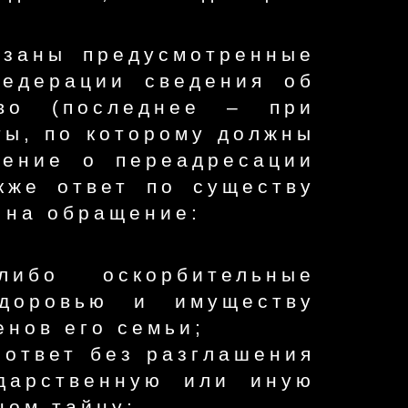
азаны предусмотренные
Федерации сведения об
тво (последнее – при
ты, по которому должны
ление о переадресации
кже ответ по существу
 на обращение:
ибо оскорбительные
здоровью и имуществу
енов его семьи;
 ответ без разглашения
ударственную или иную
ном тайну;