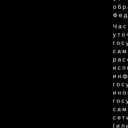
обр
Фед
Ча
ут
го
са
ра
ис
ин
гос
ино
го
сам
се
(и