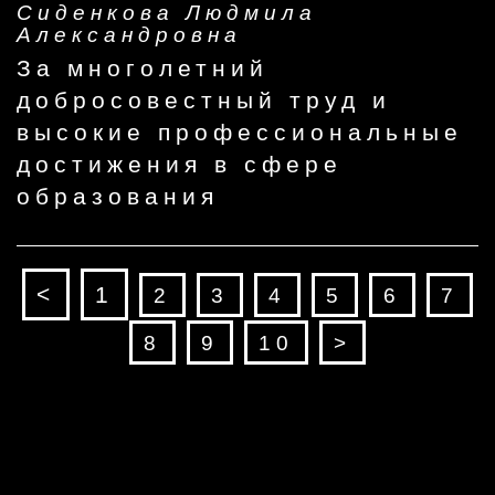
Сиденкова Людмила
Александровна
За многолетний
добросовестный труд и
высокие профессиональные
достижения в сфере
образования
<
1
2
3
4
5
6
7
8
9
10
>