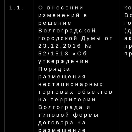
1.1.
О внесении
к
изменений в
В
решение
г
Волгоградской
(
городской Думы от
э
23.12.2016 №
п
52/1513 «Об
п
утверждении
Порядка
размещения
нестационарных
торговых объектов
на территории
Волгограда и
типовой формы
договора на
размещение