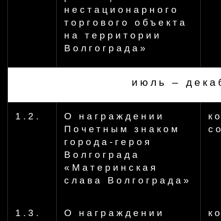
нестационарного
торгового объекта
на территории
Волгограда»
июль – дека
1.2.
О награждении
к
Почетным знаком
с
города-героя
Волгограда
«Материнская
слава Волгограда»
1.3.
О награждении
к