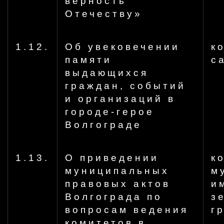
верность
Отечеству»
1.12.
Об увековечении
к
памяти
с
выдающихся
граждан, событий
и организаций в
городе-герое
Волгограде
1.13.
О приведении
к
муниципальных
м
правовых актов
и
Волгограда по
з
вопросам ведения
г
комитетов в