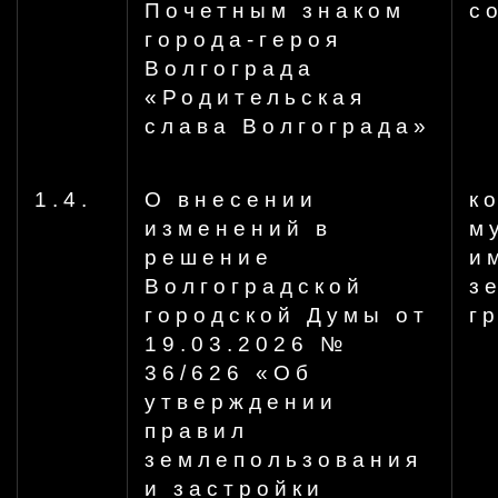
Почетным знаком
с
города-героя
Волгограда
«Родительская
слава Волгограда»
1.4.
О внесении
к
изменений в
м
решение
и
Волгоградской
з
городской Думы от
г
19.03.2026 №
36/626 «Об
утверждении
правил
землепользования
и застройки