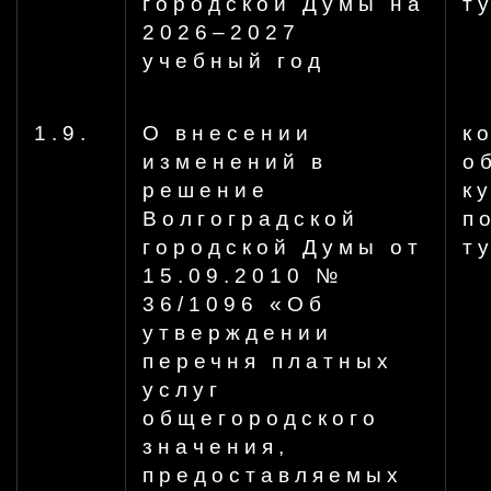
городской Думы на
т
2026–2027
учебный год
1.9.
О внесении
к
изменений в
о
решение
к
Волгоградской
п
городской Думы от
т
15.09.2010 №
36/1096 «Об
утверждении
перечня платных
услуг
общегородского
значения,
предоставляемых