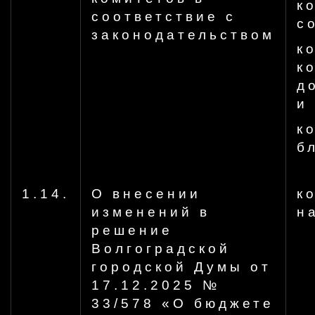
к
соответствие с
с
законодательством
к
к
д
и
к
б
1.14.
О внесении
к
изменений в
н
решение
Волгоградской
городской Думы от
17.12.2025 №
33/578 «О бюджете