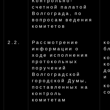
Контрольно-
счетной палатой
Волгограда, по
вопросам ведения
комитетов
2.2.
Рассмотрение
к
информации о
б
ходе исполнения
к
протокольных
к
поручений
д
Волгоградской
и
городской Думы,
к
поставленных на
с
контроль
комитетам