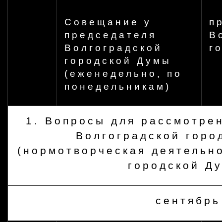
Совещание у
п
председателя
В
Волгоградской
г
городской Думы
(еженедельно, по
понедельникам)
1. Вопросы для рассмотре
Волгоградской горо
(нормотворческая деятельн
городской Д
сентябрь