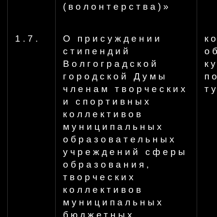
(волонтерства)»
1.7.
О присуждении
к
стипендий
о
Волгоградской
к
городской Думы
п
членам творческих
т
и спортивных
коллективов
муниципальных
образовательных
учреждений сферы
образования,
творческих
коллективов
муниципальных
бюджетных