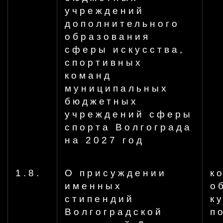
учреждений
дополнительного
образования
сферы искусства,
спортивных
команд
муниципальных
бюджетных
учреждений сферы
спорта Волгограда
на 2027 год
1.8.
О присуждении
к
именных
о
стипендий
к
Волгоградской
п