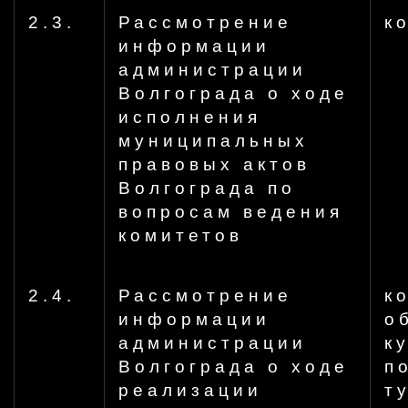
2.3.
Рассмотрение
к
информации
администрации
Волгограда о ходе
исполнения
муниципальных
правовых актов
Волгограда по
вопросам ведения
комитетов
2.4.
Рассмотрение
к
информации
о
администрации
к
Волгограда о ходе
п
реализации
т