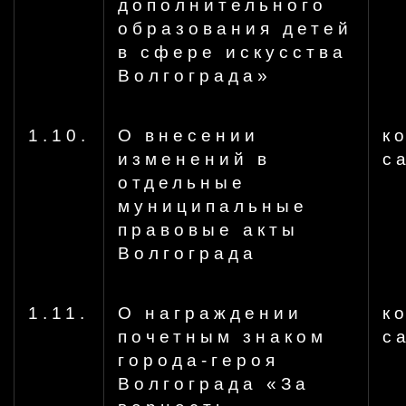
дополнительного
образования детей
в сфере искусства
Волгограда»
1.10.
О внесении
к
изменений в
с
отдельные
муниципальные
правовые акты
Волгограда
1.11.
О награждении
к
почетным знаком
с
города-героя
Волгограда «За