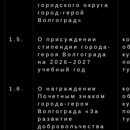
городского округа
город-герой
Волгоград»
1.5.
О присуждении
к
стипендии города-
о
героя Волгограда
к
на 2026–2027
п
учебный год
т
1.6.
О награждении
к
Почетным знаком
о
города-героя
к
Волгограда «За
п
развитие
т
добровольчества