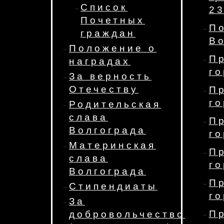
Список
23
Почетных
По
граждан
В
Положение о
П
наградах
го
За верность
Отечеству
П
го
Родительская
слава
П
Волгограда
го
Материнская
П
слава
го
Волгограда
П
Стипендиаты
го
За
П
добровольчество