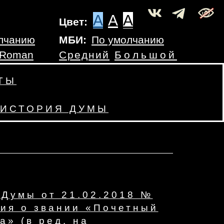
A
A
A
Цвет:
лчанию
МБИ:
По умолчанию
 Roman
Средний
Большой
ТЫ
ИСТОРИЯ ДУМЫ
 Думы от 21.02.2018 №
ия о звании «Почетный
а» (в ред. на