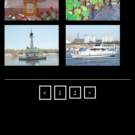
<
1
2
>