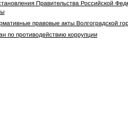
становления Правительства Российской Фе
ты
рмативные правовые акты Волгоградской го
ан по противодействию коррупции