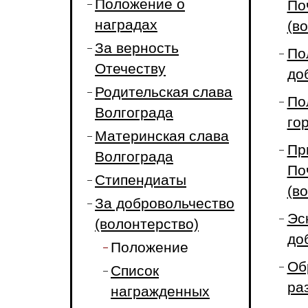
Положение о
По
наградах
(в
За верность
По
Отечеству
до
Родительская слава
По
Волгограда
го
Материнская слава
Пр
Волгограда
По
Стипендиаты
(в
За добровольчество
Эс
(волонтерство)
до
Положение
Об
Список
ра
награжденных