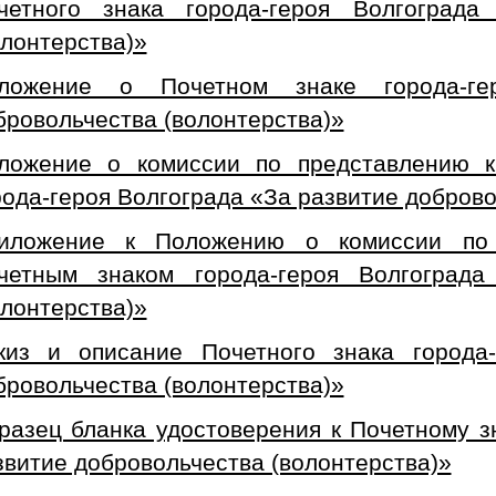
четного знака города-героя Волгограда
олонтерства)»
ложение о Почетном знаке города-ге
бровольчества (волонтерства)»
ложение о комиссии по представлению 
рода-героя Волгограда «За развитие доброво
иложение к Положению о комиссии по 
четным знаком города-героя Волгограда
олонтерства)»
киз и описание Почетного знака города-
бровольчества (волонтерства)»
разец бланка удостоверения к Почетному з
звитие добровольчества (волонтерства)»