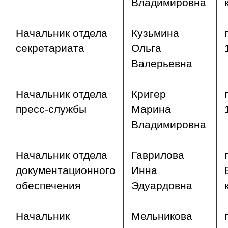
Владимировна
Начальник отдела
Кузьмина
секретариата
Ольга
Валерьевна
Начальник отдела
Кригер
пресс-службы
Марина
Владимировна
Начальник отдела
Гаврилова
документационного
Инна
обеспечения
Эдуардовна
Начальник
Мельникова