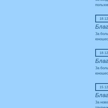
пользов
18.1
Благ
За боль
юношес
18.1
Благ
За боль
юношес
15.1
Благ
За ново
трудну