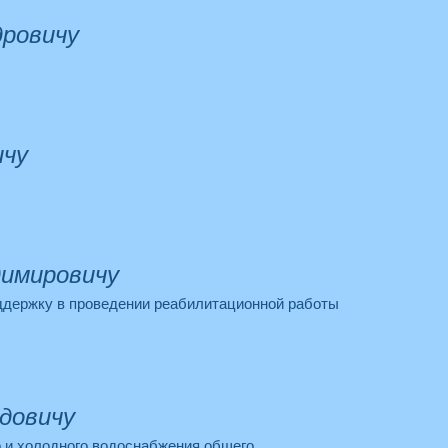
ровичу
ичу
димировичу
оддержку в проведении реабилитационной работы
довичу
о и холодного водоснабжения общего