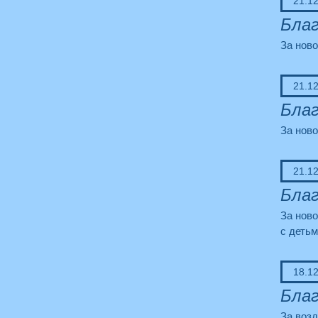
21.1
Благ
За ново
21.1
Благ
За ново
21.1
Благ
За ново
с деть
18.1
Благ
За возд