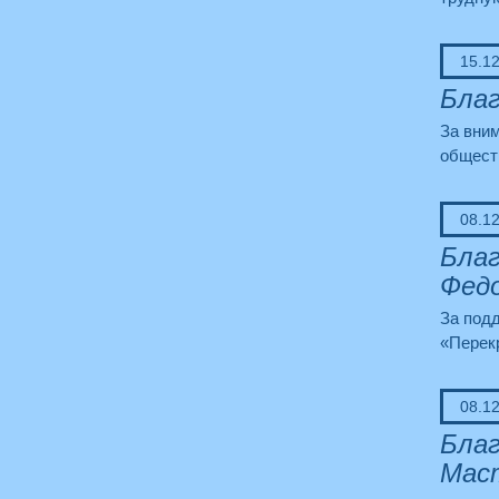
15.1
Благ
За вним
общест
08.1
Благ
Фед
За под
«Перекр
08.1
Благ
Маст