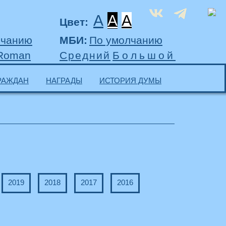
A
A
A
Цвет:
лчанию
МБИ:
По умолчанию
 Roman
Средний
Большой
РАЖДАН
НАГРАДЫ
ИСТОРИЯ ДУМЫ
2019
2018
2017
2016