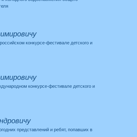
теля
димировичу
ероссийском конкурсе-фестивале детского и
димировичу
ждународном конкурсе-фестивале детского и
ндровичу
огодних представлений и ребят, попавших в