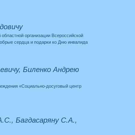
довичу
й областной организации Всероссийской
обрые сердца и подарки ко Дню инвалида
евичу, Биленко Андрею
реждения «Социально-досуговый центр
С., Багдасаряну С.А.,