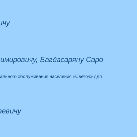
ичу
имировичу, Багдасаряну Саро
иального обслуживания населения «Светоч» для
аевичу