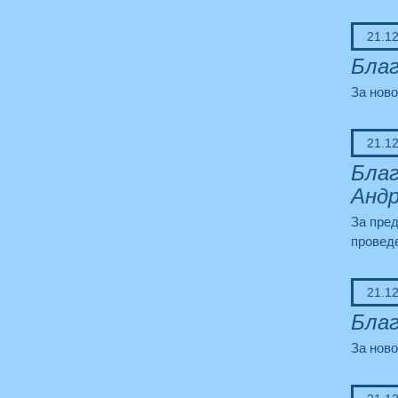
21.1
Благ
За ново
21.1
Благ
Андр
За пре
провед
21.1
Благ
За ново