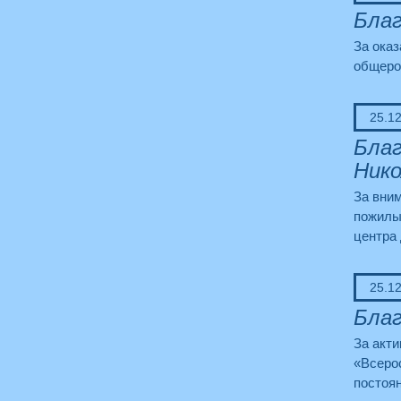
Благ
За оказ
общеро
25.1
Благ
Нико
За вни
пожилых
центра
25.1
Бла
За акт
«Всеро
постоя