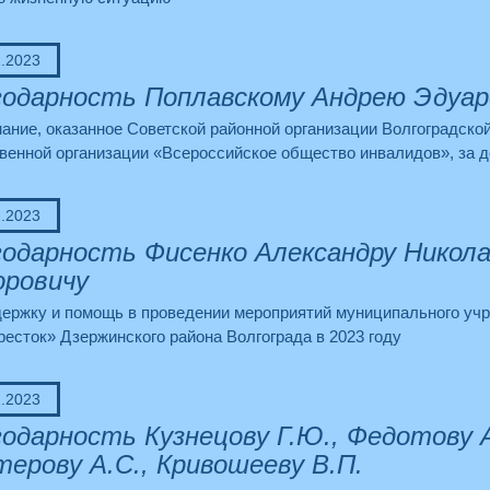
2.2023
одарность Поплавскому Андрею Эдуар
ание, оказанное Советской районной организации Волгоградско
венной организации «Всероссийское общество инвалидов», за д
2.2023
одарность Фисенко Александру Никола
оровичу
держку и помощь в проведении мероприятий муниципального уч
есток» Дзержинского района Волгограда в 2023 году
2.2023
одарность Кузнецову Г.Ю., Федотову А.
ерову А.С., Кривошееву В.П.