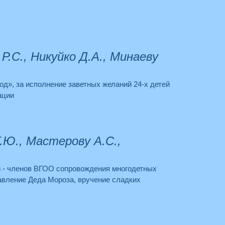
Р.С., Никуйко Д.А., Минаеву
од», за исполнение заветных желаний 24-х детей
ации
.Ю., Мастерову А.С.,
й - членов ВГОО сопровождения многодетных
равление Деда Мороза, вручение сладких