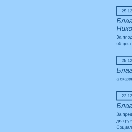
25.1
Благ
Нико
За пло
общест
25.1
Благ
а оказа
22.1
Благ
За пред
два ру
Социал