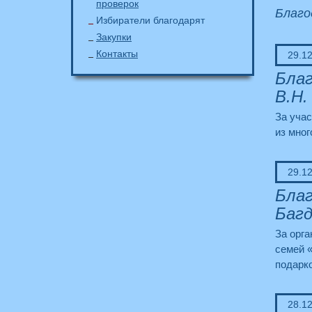
проверок
Благо
Избиратели благодарят
Закупки
Контакты
29.1
Благ
В.Н.
За учас
из мног
29.1
Благ
Багд
За орга
семей «
подарк
28.1