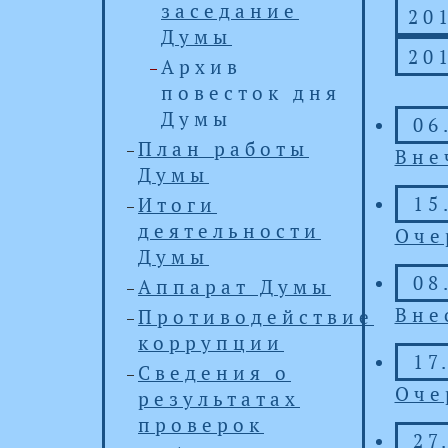
заседание
20
Думы
20
Архив
повесток дня
Думы
06
План работы
Вне
Думы
15
Итоги
деятельности
Оче
Думы
08
Аппарат Думы
Вне
Противодействие
коррупции
17
Сведения о
Оче
результатах
проверок
27