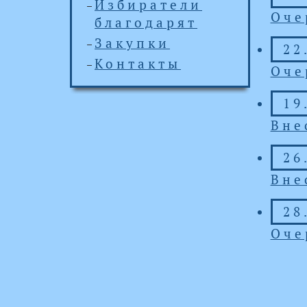
Избиратели
Оче
благодарят
Закупки
22
Контакты
Оче
19
Вне
26
Вне
28
Оче