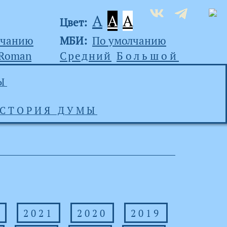
A
A
A
Цвет:
лчанию
МБИ:
По умолчанию
 Roman
Средний
Большой
Ы
СТОРИЯ ДУМЫ
2021
2020
2019