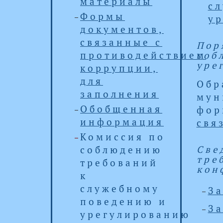
материалы
сл
Формы
у
документов,
связанные с
Пор
противодействием
соб
уре
коррупции,
для
Обр
заполнения
мун
Обобщенная
фор
информация
свя
Комиссия по
Све
соблюдению
тре
требований
кон
к
служебному
За
поведению и
За
урегулированию