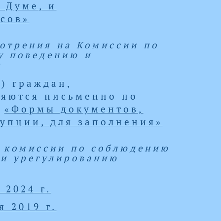
 Думе, и
сов»
отрения на Комиссии по
у поведению и
в
) граждан,
яются письменно по
е
«Формы документов,
упции, для заполнения»
х комиссии по соблюдению
 и урегулированию
 2024 г.
 2019 г.