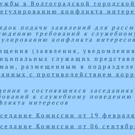
ужбы в Волгоградской городской
регулированию конфликта интере
ядок подачи заявлений для рассм
людению требований к служебном
гулированию конфликта интересо
ащения (заявления, уведомления
иципальных служащих представл
мам, размещенным в подраздел
занных с противодействием корр
дения о состоявшихся заседания
бований к служебному поведению
фликта интересов
седание Комиссии от 19 февраля
седание Комиссии от 06 сентября