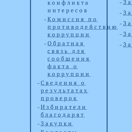
За
конфликта
интересов
За
Комиссия по
За
противодействию
За
коррупции
Обратная
За
связь для
сообщения
факта о
коррупции
Сведения о
результатах
проверок
Избиратели
благодарят
Закупки