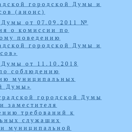
адской городской Думы и
сов (анонс)
 Думы от 07.09.2011 №
ия о комиссии по
ному поведению
адской городской Думы и
сов»
Думы от 11.10.2018
 по соблюдению
нию муниципальных
й Думы»
градской городской Думы
ии заместителя
ению требований к
ьных служащих
ти муниципальной