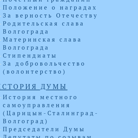
Положение о наградах
За верность Отечеству
Родительская слава
Волгограда
Материнская слава
Волгограда
Стипендиаты
За добровольчество
(волонтерство)
ИСТОРИЯ ДУМЫ
История местного
самоуправления
(Царицын-Сталинград-
Волгоград)
Председатели Думы
Депутаты по созывам