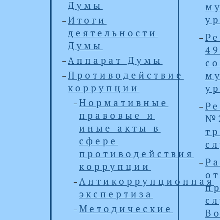
Думы
м
ур
Итоги
деятельности
Ре
Думы
49
Аппарат Думы
с
Противодействие
м
коррупции
у
Нормативные
Ре
правовые и
№
иные акты в
т
сфере
с
противодействия
Р
коррупции
от
Антикоррупционная
пр
экспертиза
с
Методические
В