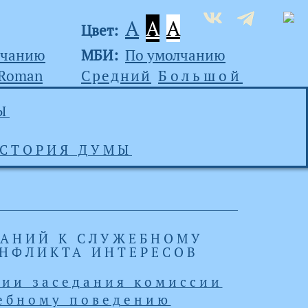
A
A
A
Цвет:
лчанию
МБИ:
По умолчанию
 Roman
Средний
Большой
Ы
СТОРИЯ ДУМЫ
ВАНИЙ К СЛУЖЕБНОМУ
НФЛИКТА ИНТЕРЕСОВ
ии заседания комиссии
жебному поведению