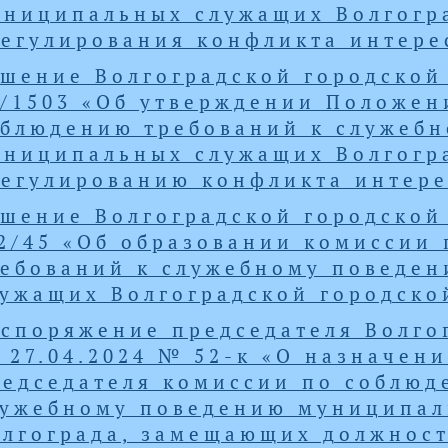
униципальных служащих Волгогр
егулирования конфликта интере
шение Волгоградской городской
/1503 «Об утверждении Положен
облюдению требований к служеб
униципальных служащих Волгогр
регулированию конфликта интере
шение Волгоградской городской 
2/45 «Об образовании комиссии
ребований к служебному поведе
лужащих Волгоградской городско
аспоряжение председателя Волго
 27.04.2024 № 52-к «О назначен
едседателя комиссии по соблюд
лужебному поведению муниципал
олгограда, замещающих должнос