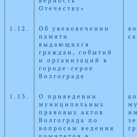
верность
Отечеству»
1.12.
Об увековечении
к
памяти
с
выдающихся
граждан, событий
и организаций в
городе-герое
Волгограде
1.13.
О приведении
к
муниципальных
м
правовых актов
и
Волгограда по
з
вопросам ведения
г
комитетов в