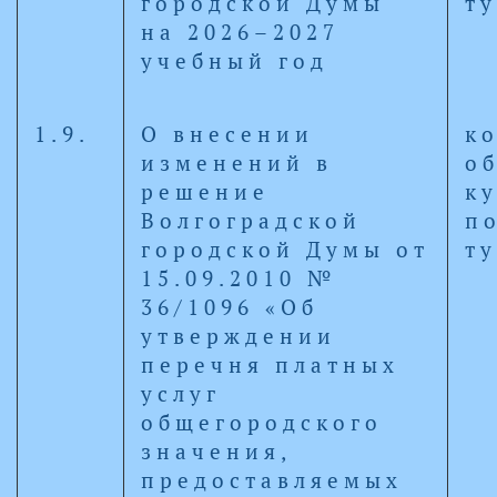
городской Думы
т
на 2026–2027
учебный год
1.9.
О внесении
к
изменений в
о
решение
к
Волгоградской
п
городской Думы от
т
15.09.2010 №
36/1096 «Об
утверждении
перечня платных
услуг
общегородского
значения,
предоставляемых