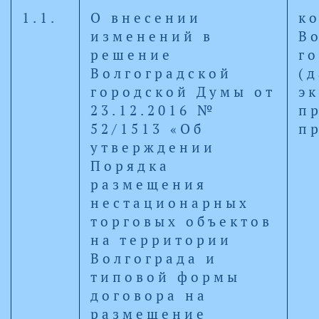
1.1.
О внесении
к
изменений в
В
решение
г
Волгоградской
(д
городской Думы от
э
23.12.2016 №
п
52/1513 «Об
п
утверждении
Порядка
размещения
нестационарных
торговых объектов
на территории
Волгограда и
типовой формы
договора на
размещение