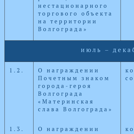
нестационарного
торгового объекта
на территории
Волгограда»
июль – дека
1.2.
О награждении
к
Почетным знаком
с
города-героя
Волгограда
«Материнская
слава Волгограда»
1.3.
О награждении
к