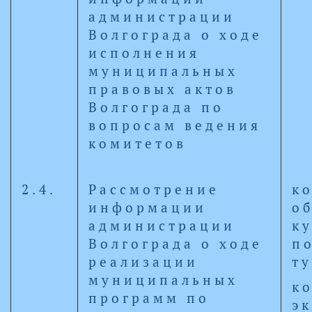
администрации
Волгограда о ходе
исполнения
муниципальных
правовых актов
Волгограда по
вопросам ведения
комитетов
2.4.
Рассмотрение
к
информации
о
администрации
к
Волгограда о ходе
п
реализации
т
муниципальных
к
программ по
э