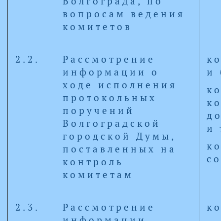
Волгограда, по
вопросам ведения
комитетов
2.2.
Рассмотрение
к
информации о
и
ходе исполнения
к
протокольных
к
поручений
д
Волгоградской
и
городской Думы,
к
поставленных на
с
контроль
комитетам
2.3.
Рассмотрение
к
информации