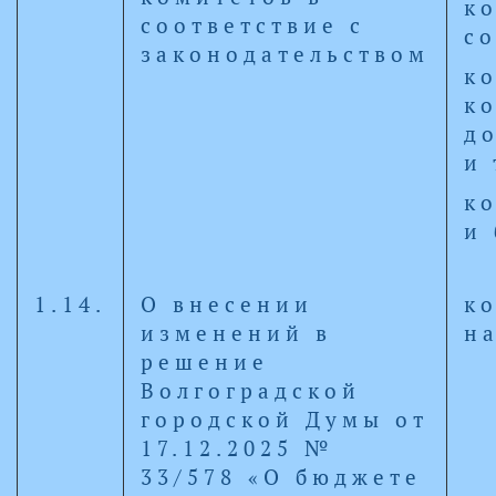
к
соответствие с
с
законодательством
к
к
д
и
к
и
1.14.
О внесении
к
изменений в
н
решение
Волгоградской
городской Думы от
17.12.2025 №
33/578 «О бюджете