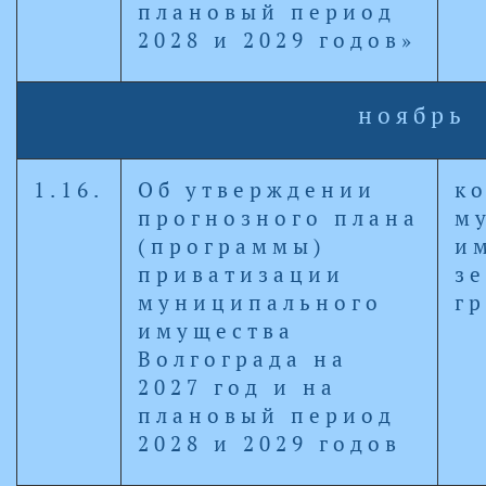
плановый период
2028 и 2029 годов»
ноябрь
1.16.
Об утверждении
к
прогнозного плана
м
(программы)
и
приватизации
з
муниципального
г
имущества
Волгограда на
2027 год и на
плановый период
2028 и 2029 годов