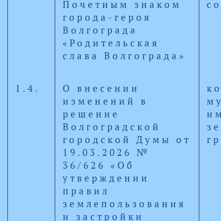
Почетным знаком
с
города-героя
Волгограда
«Родительская
слава Волгограда»
1.4.
О внесении
к
изменений в
м
решение
и
Волгоградской
з
городской Думы от
г
19.03.2026 №
36/626 «Об
утверждении
правил
землепользования
и застройки