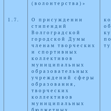
(волонтерства)»
1.7.
О присуждении
к
стипендий
о
Волгоградской
к
городской Думы
п
членам творческих
т
и спортивных
коллективов
муниципальных
образовательных
учреждений сферы
образования,
творческих
коллективов
муниципальных
бюджетных