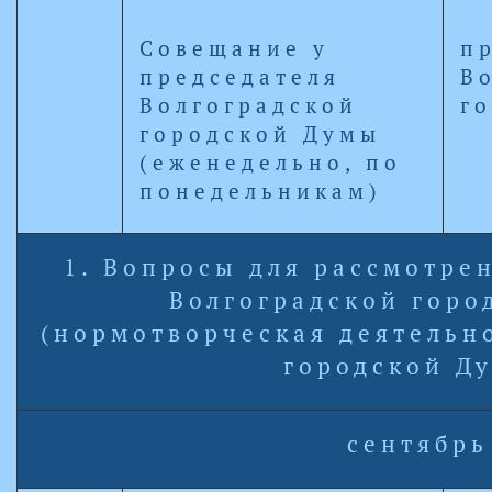
Совещание у
п
председателя
В
Волгоградской
г
городской Думы
(еженедельно, по
понедельникам)
1. Вопросы для рассмотре
Волгоградской горо
(нормотворческая деятельн
городской Д
сентябрь