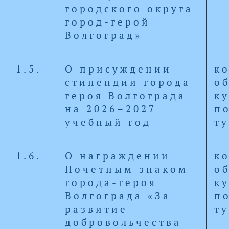
городского округа
город-герой
Волгоград»
1.5.
О присуждении
к
стипендии города-
о
героя Волгограда
к
на 2026–2027
п
учебный год
т
1.6.
О награждении
к
Почетным знаком
о
города-героя
к
Волгограда «За
п
развитие
т
добровольчества