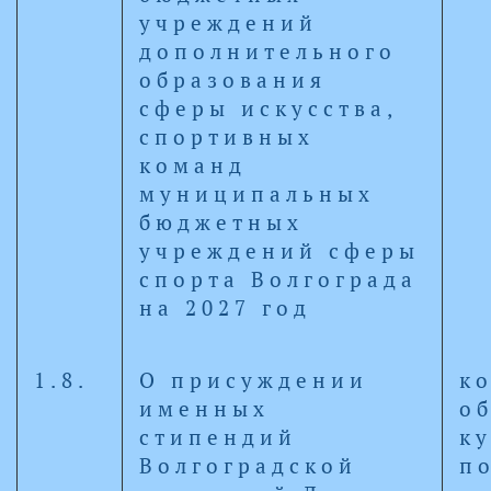
учреждений
дополнительного
образования
сферы искусства,
спортивных
команд
муниципальных
бюджетных
учреждений сферы
спорта Волгограда
на 2027 год
1.8.
О присуждении
к
именных
о
стипендий
к
Волгоградской
п