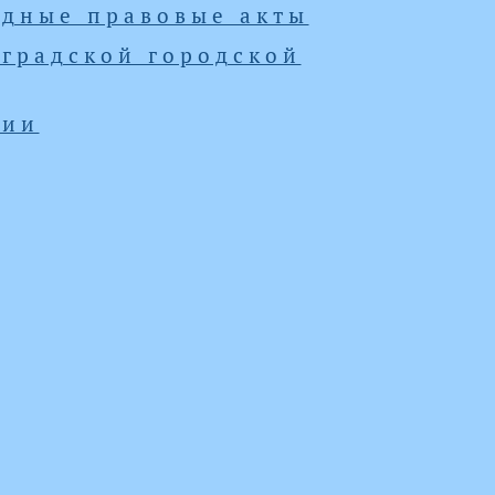
одные правовые акты
градской городской
ции