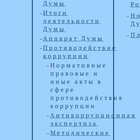
Думы
Р
Итоги
Н
деятельности
Д
Думы
П
Аппарат Думы
Противодействие
коррупции
Нормативные
правовые и
иные акты в
сфере
противодействия
коррупции
Антикоррупционная
экспертиза
Методические