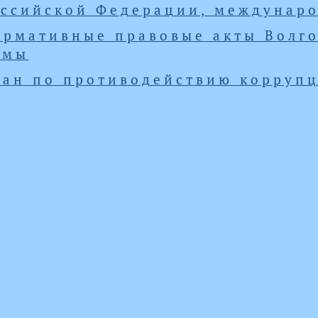
оссийской Федерации, междунар
ормативные правовые акты Волго
умы
лан по противодействию корруп