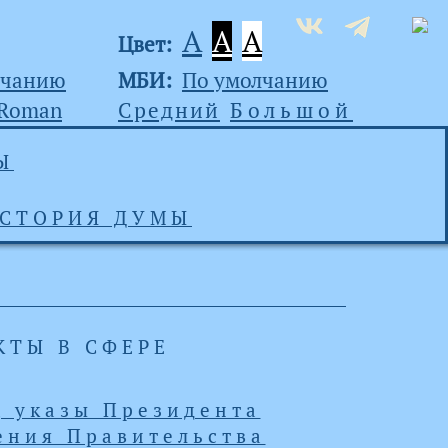
A
A
A
Цвет:
лчанию
МБИ:
По умолчанию
 Roman
Средний
Большой
Ы
СТОРИЯ ДУМЫ
КТЫ В СФЕРЕ
 указы Президента
ения Правительства