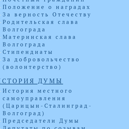
Положение о наградах
За верность Отечеству
Родительская слава
Волгограда
Материнская слава
Волгограда
Стипендиаты
За добровольчество
(волонтерство)
ИСТОРИЯ ДУМЫ
История местного
самоуправления
(Царицын-Сталинград-
Волгоград)
Председатели Думы
Депутаты по созывам