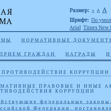
А
Размер:
А
А
Шрифт:
По умо
Arial
Times New
УМЫ
НОРМАТИВНЫЕ ДОКУМЕНТ
ПРИЕМ ГРАЖДАН
НАГРАДЫ
И
ПРОТИВОДЕЙСТВИЕ КОРРУПЦИИ
МАТИВНЫЕ ПРАВОВЫЕ И ИНЫЕ А
ТИВОДЕЙСТВИЯ КОРРУПЦИИ
ействующие федеральные законы,
ссийской Федерации, постановл