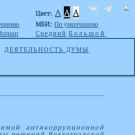
A
A
A
Цвет:
лчанию
МБИ:
По умолчанию
 Roman
Средний
Большой
ДЕЯТЕЛЬНОСТЬ ДУМЫ
симой антикоррупционной
ты решений Волгоградской