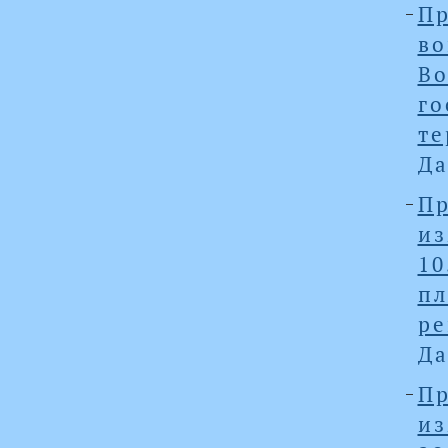
Пр
в
В
го
те
Да
Пр
и
10
пл
ре
Да
Пр
и