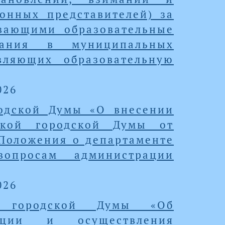
онных представителей) за
ивающими образовательные
вания в муниципальных
твляющих образовательную
026
родской Думы «О внесении
ской городской Думы от
 Положения о департаменте
просам администрации
026
й городской Думы «Об
ации и осуществления