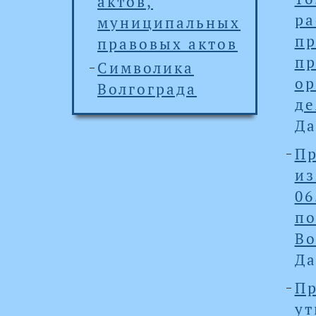
актов,
ра
муниципальных
пр
правовых актов
п
Символика
ор
Волгограда
де
Да
Пр
и
06
п
Во
Да
П
у