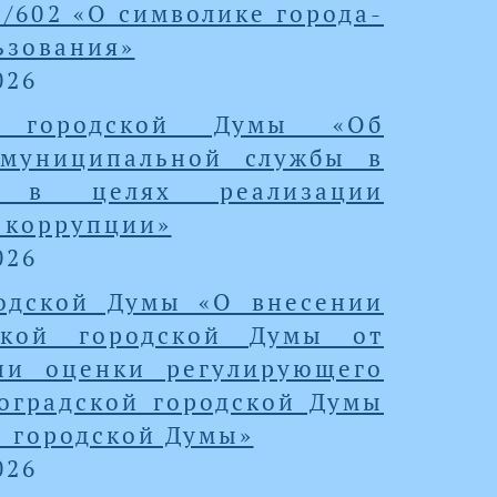
5/602 «О символике города-
ьзования»
026
й городской Думы «Об
 муниципальной службы в
е в целях реализации
 коррупции»
026
родской Думы «О внесении
ской городской Думы от
ии оценки регулирующего
оградской городской Думы
й городской Думы»
026