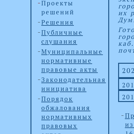
Проекты
гор
решений
их 
Дум
Решения
Гот
Публичные
горо
слушания
каб
почт
Муниципальные
нормативные
правовые акты
20
Законодательная
20
инициатива
20
Порядок
обжалования
Пр
нормативных
и
правовых
1