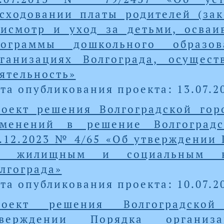
сходовании платы родителей (зак
исмотр и уход за детьми, осва
рограммы дошкольного образо
ганизациях Волгограда, осущес
ятельность»
та опубликования проекта: 13.07.2
оект решения Волгоградской го
зменений в решение Волгоград
.12.2023 № 4/65 «Об утверждении
о жилищным и социальным во
лгограда»
та опубликования проекта: 10.07.2
роект решения Волгоградско
тверждении Порядка организ