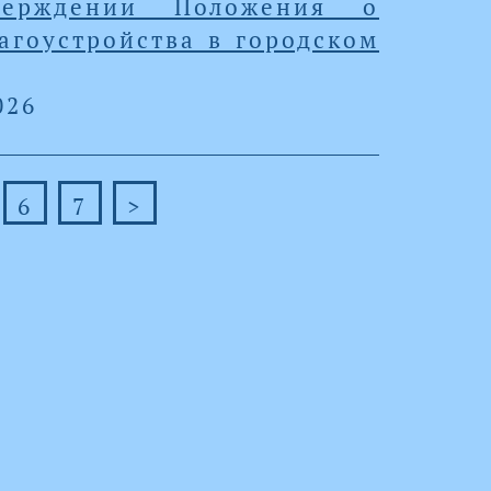
ерждении Положения о
агоустройства в городском
026
6
7
>