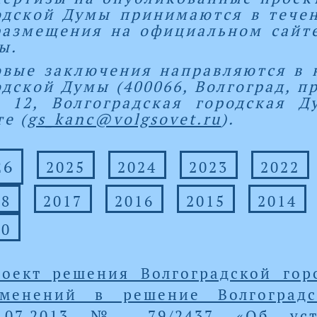
одской Думы принимаются в течен
размещения на официальном сайте
ы.
овые заключения направляются в 
дской Думы (400066, Волгоград, пр
. 12, Волгоградская городская 
е (
gs_kanc@volgsovet.ru
).
26
2025
2024
2023
2022
18
2017
2016
2015
2014
10
оект решения Волгоградской го
зменений в решение Волгоград
6.07.2013 № 79/2437 «Об уст