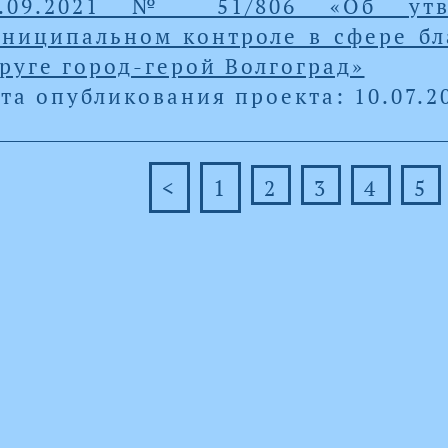
9.09.2021 № 51/806 «Об утв
ниципальном контроле в сфере бл
руге город-герой Волгоград»
та опубликования проекта: 10.07.2
<
1
2
3
4
5