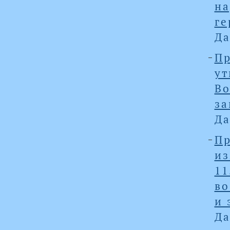
на
ге
Да
П
у
В
за
Да
Пр
и
1
во
и 
Да