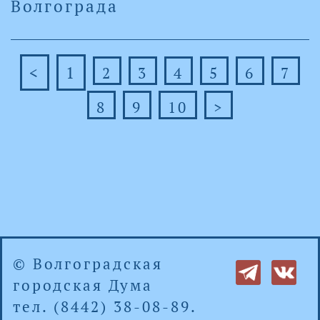
Волгограда
<
1
2
3
4
5
6
7
8
9
10
>
© Волгоградская
городская Дума
тел. (8442) 38-08-89.