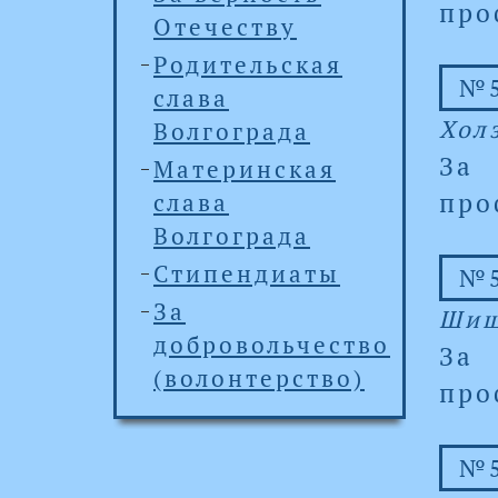
про
Отечеству
Родительская
№5
слава
Хол
Волгограда
За
Материнская
про
слава
Волгограда
Стипендиаты
№5
За
Шиш
добровольчество
За
(волонтерство)
про
№5