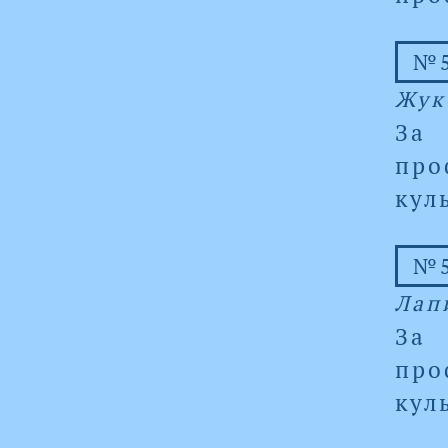
№5
Жук
За
про
кул
№5
Лап
За
про
кул