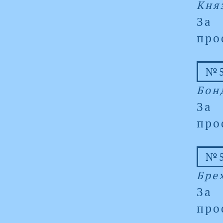
Кня
За
про
№5
Бон
За
про
№5
Бре
За
про