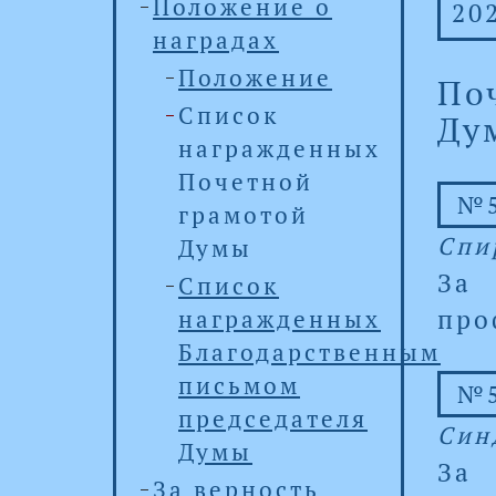
Положение о
20
наградах
Положение
По
Список
Ду
награжденных
Почетной
№5
грамотой
Спи
Думы
За
Список
про
награжденных
Благодарственным
письмом
№5
председателя
Син
Думы
За
За верность