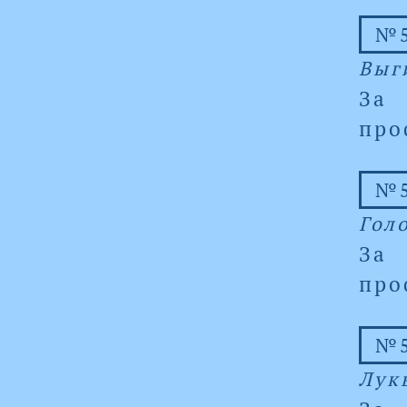
№5
Выг
За
про
№5
Гол
За
про
№5
Лук