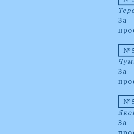
Тер
За
про
№5
Чум
За
про
№5
Яко
За
про