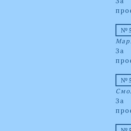
За
про
№5
Мар
За
про
№5
Смо
За
про
№5