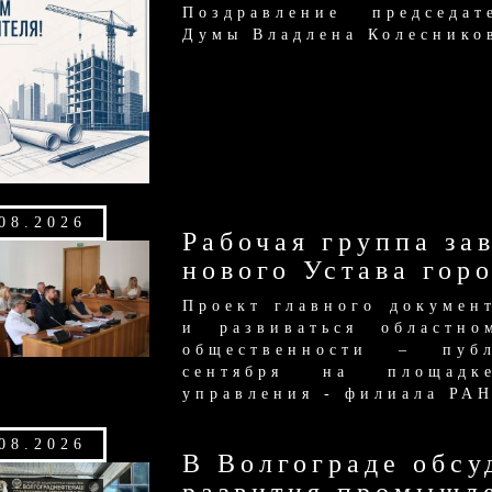
Поздравление председат
Думы Владлена Колеснико
08.2026
Рабочая группа за
нового Устава гор
Проект главного докумен
и развиваться областно
общественности – пуб
сентября на площадке
управления - филиала РА
08.2026
В Волгограде обсу