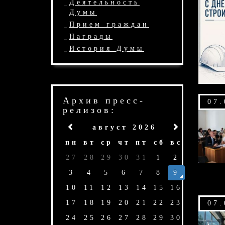
Деятельность
Думы
Прием граждан
Награды
История Думы
Архив пресс-
07.
релизов:
август 2026
пн
вт
ср
чт
пт
сб
вс
27
28
29
30
31
1
2
3
4
5
6
7
8
9
10
11
12
13
14
15
16
17
18
19
20
21
22
23
07.
24
25
26
27
28
29
30