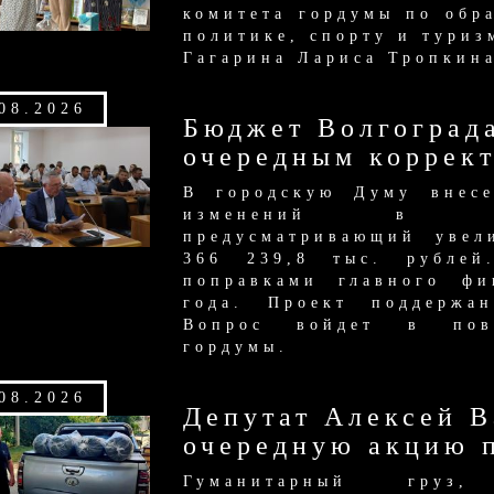
комитета гордумы по обр
политике, спорту и туриз
Гагарина Лариса Тропкин
08.2026
Бюджет Волгограда
очередным коррек
В городскую Думу внесе
изменений в бюд
предусматривающий увел
366 239,8 тыс. рублей
поправками главного фи
года. Проект поддержан
Вопрос войдет в пове
гордумы.
08.2026
Депутат Алексей 
очередную акцию 
Гуманитарный груз