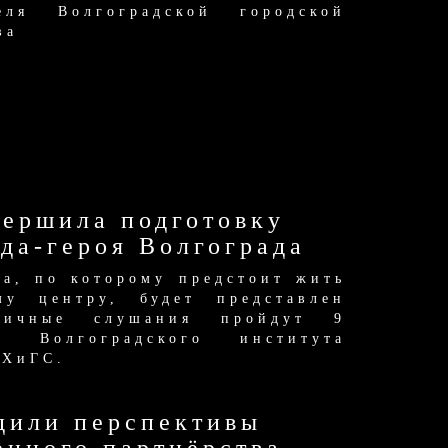
еля Волгоградской городской
ва
вершила подготовку
ода-героя Волгограда
та, по которому предстоит жить
му центру, будет представлен
личные слушания пройдут 9
 Волгоградского института
НХиГС.
дили перспективы