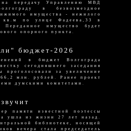
 на передачу Управлению МВД
лгограду в безвозмездное
вижимого имущества - нежилого
 кв.м по улице Фадеева,33 в
. Переданное имущество будет
кового опорного пункта.
или" бюджет-2026
енений в бюджет Волгограда
вестку сегодняшнего заседания
ы проголосовали за увеличение
66,2 млн. рублей. Ранее проект
семи думскими комитетами.
 звучит
чер памяти известной поэтессы
а ушла из жизни 27 лет назад.
нтральной библиотеке, носящей
иков вечера стала председатель