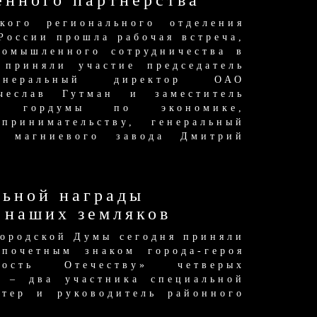
енного партнёрства
кого регионального отделения
России прошла рабочая встреча,
ромышленного сотрудничества в
 приняли участие председатель
неральный директор ОАО
чеслав Гутман и заместитель
та гордумы по экономике,
ринимательству, генеральный
о магниевого завода Дмитрий
ьной награды
 наших земляков
городской Думы сегодня приняли
почетным знаком города-героя
ость Отечеству» четверых
х – два участника специальной
нтер и руководитель районного