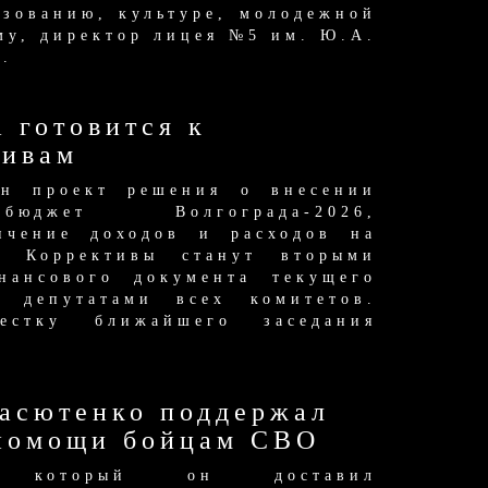
азованию, культуре, молодежной
му, директор лицея №5 им. Ю.А.
а.
 готовится к
тивам
н проект решения о внесении
жет Волгограда-2026,
ичение доходов и расходов на
. Коррективы станут вторыми
нансового документа текущего
 депутатами всех комитетов.
стку ближайшего заседания
Васютенко поддержал
помощи бойцам СВО
, который он доставил