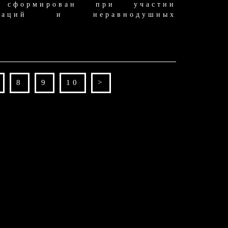
 сформирован при участии
низаций и неравнодушных
8
9
10
>