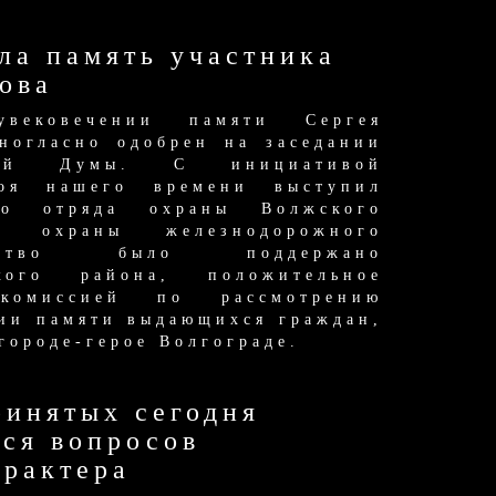
ла память участника
ова
вековечении памяти Сергея
ногласно одобрен на заседании
ской Думы. С инициативой
роя нашего времени выступил
ого отряда охраны Волжского
й охраны железнодорожного
айство было поддержано
кого района, положительное
омиссией по рассмотрению
нии памяти выдающихся граждан,
городе-герое Волгограде.
ринятых сегодня
тся вопросов
арактера