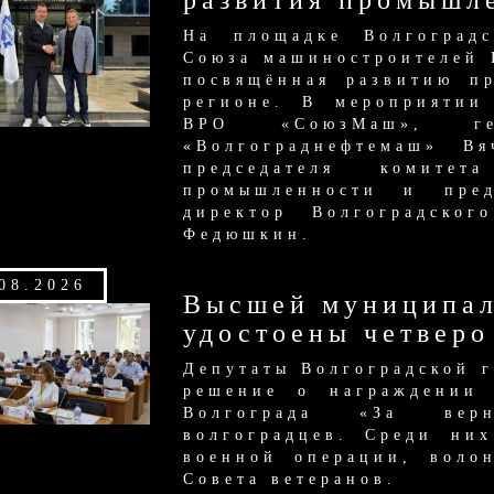
развития промышл
На площадке Волгоградс
Союза машиностроителей 
посвящённая развитию п
регионе. В мероприятии
ВРО «СоюзМаш», ге
«Волгограднефтемаш» Вя
председателя комите
промышленности и предп
директор Волгоградског
Федюшкин.
08.2026
Высшей муниципал
удостоены четверо
Депутаты Волгоградской 
решение о награждении 
Волгограда «За верн
волгоградцев. Среди ни
военной операции, воло
Совета ветеранов.