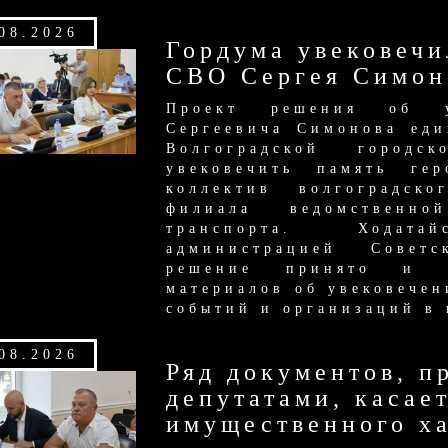
08.2026
Гордума увековечи
СВО Сергея Симон
Проект решения об у
Сергеевича Симонова еди
Волгоградской город
увековечить память ге
коллектив волгоградск
филиала ведомственно
транспорта. Ходат
администрацией Советс
решение принято и к
материалов об увековече
событий и организаций в 
08.2026
Ряд документов, п
депутатами, касае
имущественного х