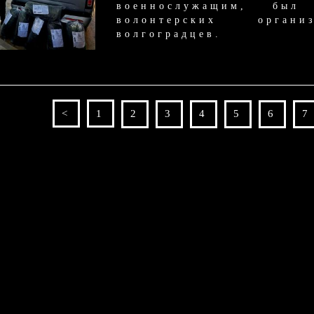
военнослужащим, был
волонтерских орга
волгоградцев.
<
1
2
3
4
5
6
7