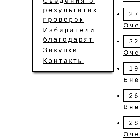
Сведения о
результатах
27
проверок
Оче
Избиратели
благодарят
22
Закупки
Оче
Контакты
19
Вне
26
Вне
28
Оче