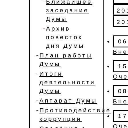
Ближайшее
заседание
20
Думы
20
Архив
повесток
06
дня Думы
Вне
План работы
Думы
15
Итоги
Оче
деятельности
Думы
08
Аппарат Думы
Вне
Противодействие
17
коррупции
Оче