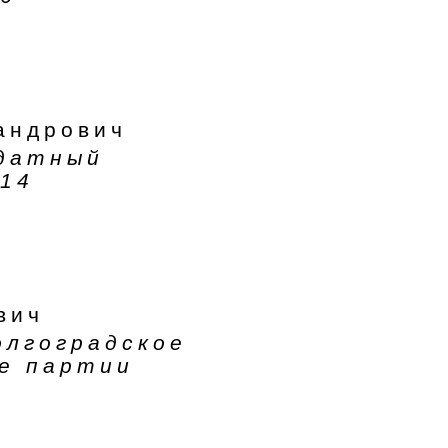
андрович
ндатный
14
вич
олгоградское
е партии