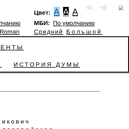
A
A
A
Цвет:
лчанию
МБИ:
По умолчанию
 Roman
Средний
Большой
МЕНТЫ
Ы
ИСТОРИЯ ДУМЫ
никович