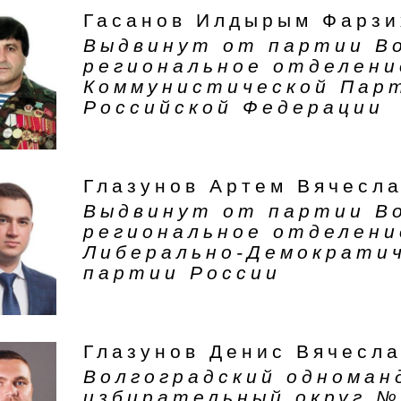
Гасанов Илдырым Фарзи
Выдвинут от партии В
региональное отделени
Коммунистической Пар
Российской Федерации
Глазунов Артем Вячесл
Выдвинут от партии В
региональное отделени
Либерально-Демократи
партии России
Глазунов Денис Вячесл
Волгоградский однома
избирательный округ №