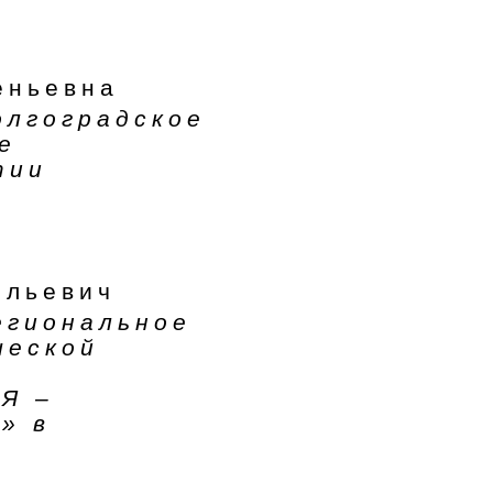
еньевна
олгоградское
е
тии
ильевич
егиональное
ческой
Я –
» в