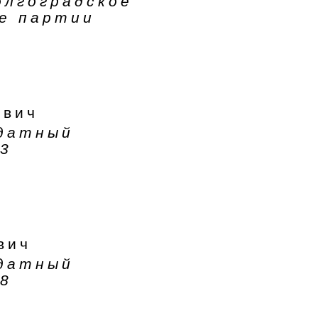
олгоградское
е партии
ович
ндатный
3
вич
ндатный
8