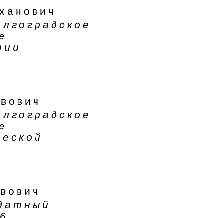
ханович
олгоградское
е
тии
авович
олгоградское
е
ческой
авович
ндатный
6