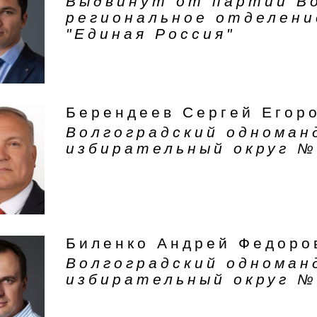
Выдвинут от партии В
региональное отделени
"Единая Россия"
Берендеев Сергей Егор
Волгоградский однома
избирательный округ №
Биленко Андрей Федоро
Волгоградский однома
избирательный округ №