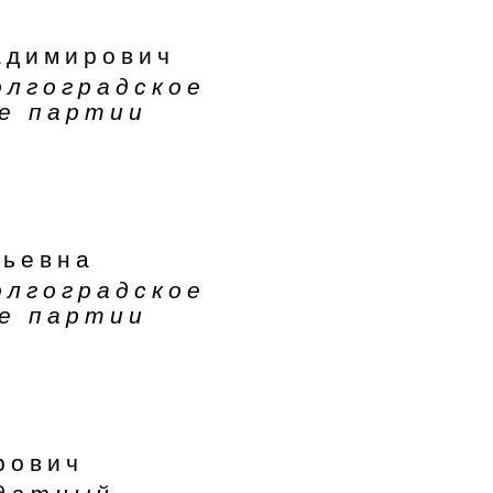
адимирович
олгоградское
е партии
рьевна
олгоградское
е партии
рович