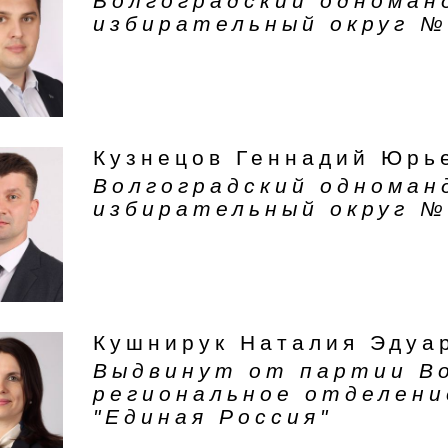
Волгоградский однома
избирательный округ №
Кузнецов Геннадий Юрь
Волгоградский однома
избирательный округ №
Кушнирук Наталия Эдуа
Выдвинут от партии В
региональное отделени
"Единая Россия"