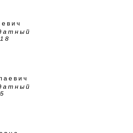
еевич
ндатный
18
лаевич
ндатный
5