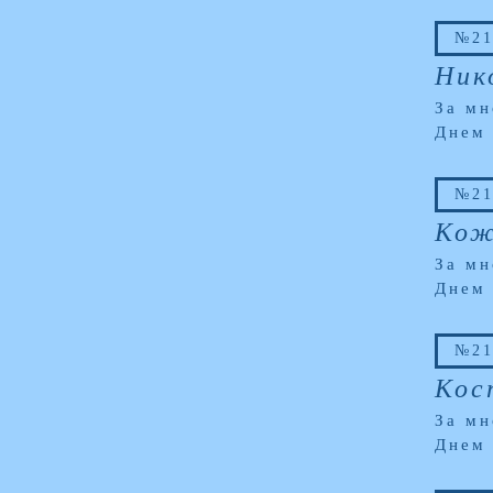
№21
Ник
За мн
Днем
№21
Кож
За мн
Днем
№21
Кос
За мн
Днем