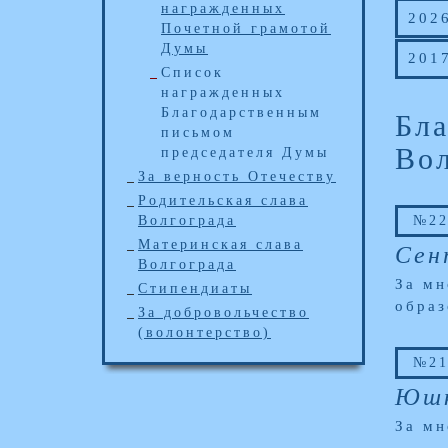
награжденных
202
Почетной грамотой
Думы
201
Список
награжденных
Благодарственным
Бла
письмом
Вол
председателя Думы
За верность Отечеству
Родительская слава
Волгограда
№22
Материнская слава
Сен
Волгограда
За мн
Стипендиаты
образ
За добровольчество
(волонтерство)
№21
Юшк
За мн