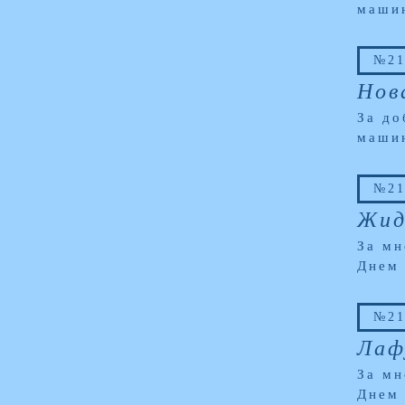
маши
№21
Нов
За до
маши
№21
Жид
За мн
Днем
№21
Лаф
За мн
Днем