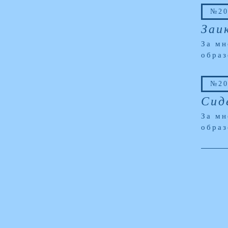
№20
Заи
За мн
образ
№20
Сид
За мн
образ