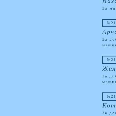
Наз
За мн
№21
Арч
За до
маши
№21
Жил
За до
маши
№21
Кот
За до