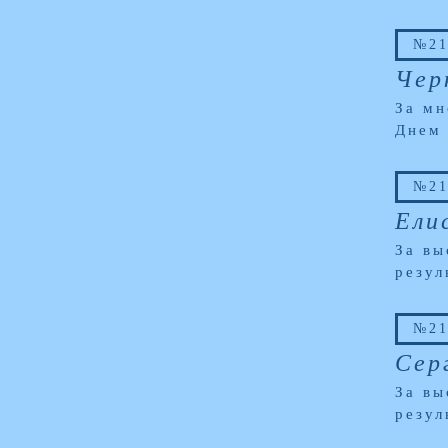
№21
Чер
За мн
Днем
№21
Ели
За вы
резул
№21
Сер
За вы
резул