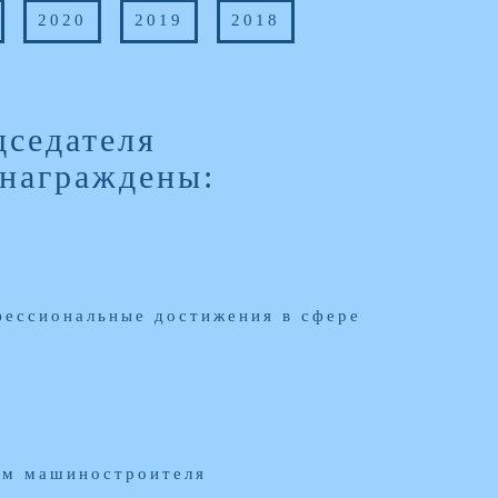
2020
2019
2018
дседателя
 награждены:
фессиональные достижения в сфере
нем машиностроителя