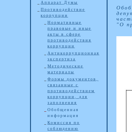
Аппарат Думы
Обоб
Противодействие
депу
коррупции
част
Нормативные
"О п
правовые и иные
акты в сфере
противодействия
коррупции
Антикоррупционная
экспертиза
Методические
материалы
Формы документов,
связанные с
противодействием
коррупции, для
заполнения
Обобщенная
информация
Комиссия по
соблюдению