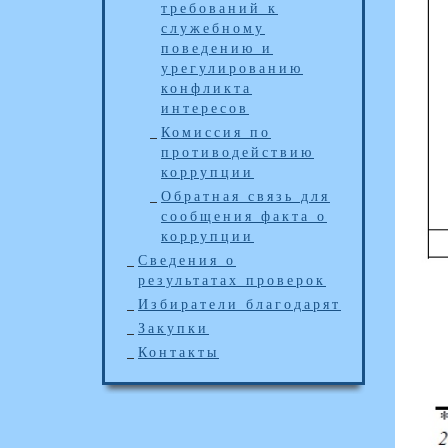
требований к
служебному
поведению и
урегулированию
конфликта
интересов
Комиссия по
противодействию
коррупции
Обратная связь для
сообщения факта о
коррупции
Сведения о
результатах проверок
Избиратели благодарят
Закупки
Контакты