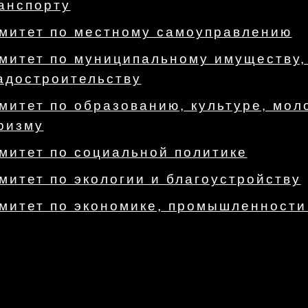
анспорту
митет по местному самоуправлению
митет по муниципальному имуществу,
адостроительству
митет по образованию, культуре, мол
ризму
митет по социальной политике
митет по экологии и благоустройству
митет по экономике, промышленности