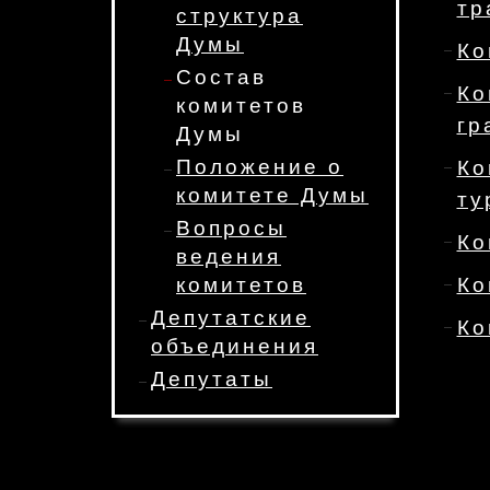
тр
структура
Думы
Ко
Состав
Ко
комитетов
гр
Думы
Положение о
Ко
комитете Думы
ту
Вопросы
Ко
ведения
комитетов
Ко
Депутатские
Ко
объединения
Депутаты