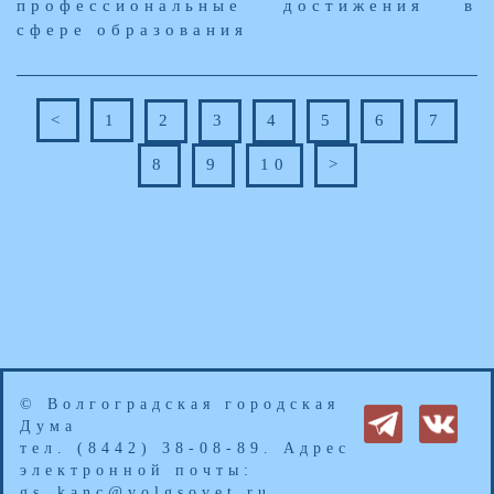
профессиональные достижения в
сфере образования
<
1
2
3
4
5
6
7
8
9
10
>
© Волгоградская городская
Дума
тел. (8442) 38-08-89. Адрес
электронной почты:
gs_kanc@volgsovet.ru