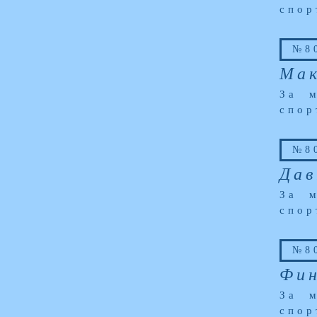
спор
№80
Мак
За м
спор
№80
Дав
За м
спор
№80
Фин
За м
спор