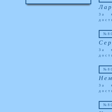
Лар
За 
дост
№80
Сер
За 
дост
№80
Нем
За 
дост
№80