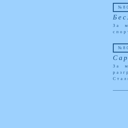
№80
Бес
За м
спор
№80
Сар
За 
раз
Стал