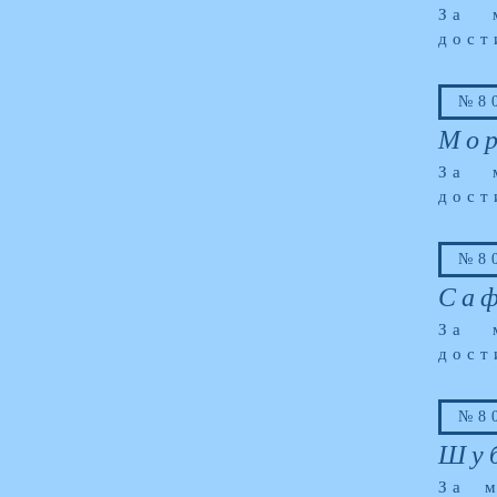
За 
дост
№80
Мор
За 
дост
№80
Саф
За 
дост
№80
Шуб
За м