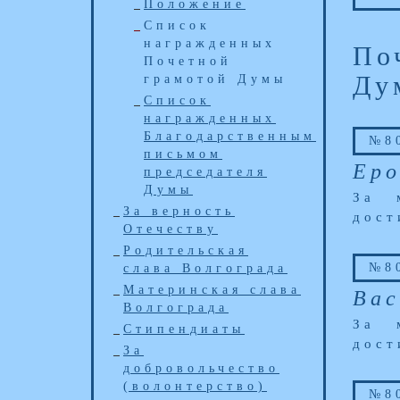
Положение
Список
награжденных
По
Почетной
Ду
грамотой Думы
Список
награжденных
Благодарственным
№80
письмом
Еро
председателя
Думы
За 
За верность
дост
Отечеству
Родительская
№80
слава Волгограда
Материнская слава
Вас
Волгограда
За 
Стипендиаты
дост
За
добровольчество
(волонтерство)
№80