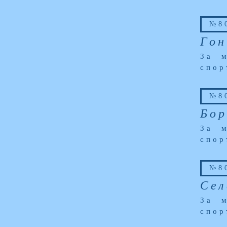
№80
Гон
За м
спор
№80
Бор
За м
спор
№80
Сел
За м
спор