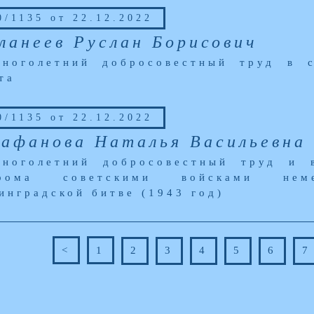
/1135 от 22.12.2022
ланеев Руслан Борисович
ноголетний добросовестный труд в 
та
/1135 от 22.12.2022
афанова Наталья Васильевна
многолетний добросовестный труд и 
грома советскими войсками нем
инградской битве (1943 год)
<
1
2
3
4
5
6
7