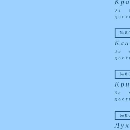
Кра
За 
дост
№80
Кли
За 
дост
№80
Кри
За 
дост
№80
Лук