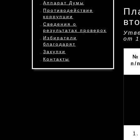
Аппарат Думы
Пл
Противодействие
коррупции
вто
Сведения о
результатах проверок
Утве
Избиратели
от 1
благодарят
Закупки
№
Контакты
п/
1.