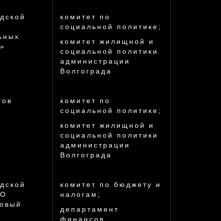
дской
комитет по
О
социальной политике;
ьных
комитет жилищной и
а»
социальной политики
администрации
Волгограда
тов
комитет по
социальной политике;
комитет жилищной и
социальной политики
администрации
Волгограда
дской
комитет по бюджету и
«О
налогам;
новый
департамент
финансов