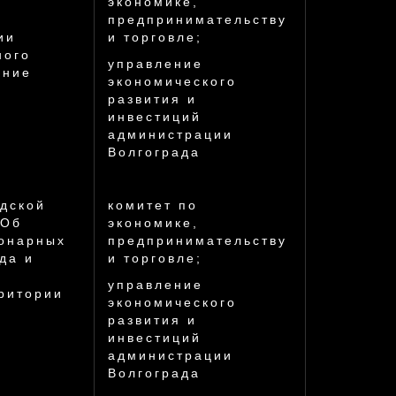
О
экономике,
предпринимательству
ии
и торговле;
ного
управление
ание
экономического
развития и
инвестиций
администрации
Волгограда
дской
комитет по
«Об
экономике,
онарных
предпринимательству
да и
и торговле;
управление
рритории
экономического
развития и
инвестиций
администрации
Волгограда