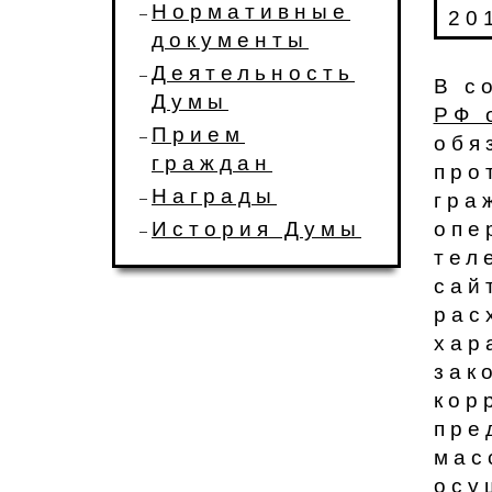
Нормативные
20
документы
Деятельность
​В 
Думы
РФ 
Прием
обя
граждан
про
Награды
гра
История Думы
опе
тел
сай
рас
хар
зак
кор
пре
мас
осу