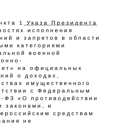
нкта 1
Указа Президента
остях исполнения
ний и запретов в области
ыми категориями
альной военной
онно-
нет» на официальных
ний о доходах,
ьствах имущественного
етствии с Федеральным
3-ФЗ «О противодействии
 законами, и
щероссийским средствам
вания не