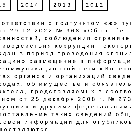
15
2014
2013
2012
соответствии с подпунктом «ж» пу
от 29.12.2022 № 968​
«Об особенн
занностей, соблюдения ограниче
тиводействия коррупции некотор
ждан в период проведения специ
рации» размещение в информаци
екоммуникационной сети «Интер
тах органов и организаций сведе
ходах, об имуществе и обязател
актера, представляемых в соотв
оном от 25 декабря 2008 г. № 27
рупции» и другими федеральными
доставление таких сведений об
совой информации для опублико
ществляются.