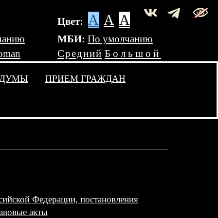
A
A
A
Цвет:
чанию
МБИ:
По умолчанию
oman
Средний
Большой
 ДУМЫ
ПРИЕМ ГРАЖДАН
сийской Федерации, постановления
авовые акты